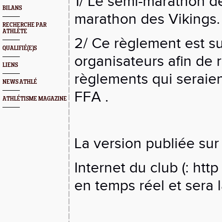
1/ Le semi-marathon de
BILANS
marathon des Vikings.
RECHERCHE PAR
ATHLÈTE
2/ Ce règlement est su
QUALIFIÉ(E)S
organisateurs afin de 
LIENS
règlements qui seraie
NEWS ATHLÉ
FFA .
ATHLÉTISME MAGAZINE
La version publiée sur 
Internet du club (: http
en temps réel et sera la