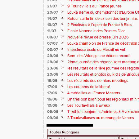
27/07
3 Tourlavillais au France Elite à Albi av
Juliette
>
21/07
9 Tourlavillais au France jeunes
>
20/07
Louka 8ème du championnat d'Europe U18
>
14/07
Retour sur la fin de saison des benjamins
>
13/07
2 Finalistes à l'open de France à Blois
>
11/07
Finale Nationale des Pointes D'or
>
08/07
Nouvelle revue de presse juin 2026
>
07/07
Louka champion de France de décathlon : 
points !
>
03/07
Interclasse école du Mesnil au val
>
29/06
Semi des Vikings une édition record
>
28/06
2ème journée des régionaux et meeting 
>
23/06
les résultats de la 1ère journée des régio
2 titres
>
20/06
Les résultats et photos du kid's de Bricqu
>
18/06
Les résultats des derniers meetings
>
17/06
Les courants de la liberté
>
17/06
4 médailles au France Masters
>
16/06
Un très bon bilan pour les régionaux min
>
10/06
Les Tourlavillais à Evreux
>
09/06
Triathlon benjamins/minimes à Avranche
>
09/06
3 Tourlavillaises au meeting de Nantes