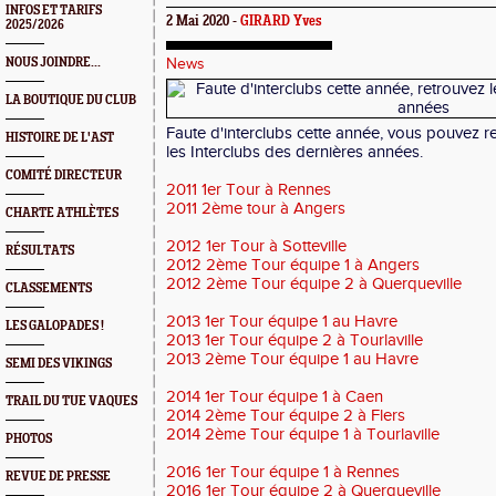
INFOS ET TARIFS
2 Mai 2020 -
GIRARD Yves
2025/2026
NOUS JOINDRE...
News
LA BOUTIQUE DU CLUB
Faute d'interclubs cette année, vous pouvez re
HISTOIRE DE L'AST
les Interclubs des dernières années.
COMITÉ DIRECTEUR
2011 1er Tour à Rennes
2011 2ème tour à Angers
CHARTE ATHLÈTES
2012 1er Tour à Sotteville
RÉSULTATS
2012 2ème Tour équipe 1 à Angers
2012 2ème Tour équipe 2 à Querqueville
CLASSEMENTS
2013 1er Tour équipe 1 au Havre
LES GALOPADES !
2013 1er Tour équipe 2 à Tourlaville
2013 2ème Tour équipe 1 au Havre
SEMI DES VIKINGS
2014 1er Tour équipe 1 à Caen
TRAIL DU TUE VAQUES
2014 2ème Tour équipe 2 à Flers
2014 2ème Tour équipe 1 à Tourlaville
PHOTOS
2016 1er Tour équipe 1 à Rennes
REVUE DE PRESSE
2016 1er Tour équipe 2 à Querqueville