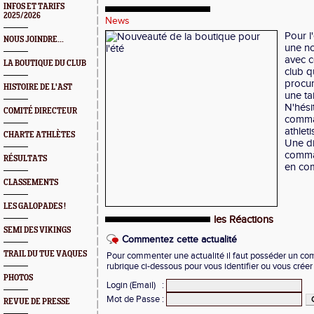
INFOS ET TARIFS
2025/2026
News
Pour l
NOUS JOINDRE...
une no
avec c
LA BOUTIQUE DU CLUB
club 
procur
HISTOIRE DE L'AST
une tai
N'hési
COMITÉ DIRECTEUR
comma
athlet
CHARTE ATHLÈTES
Une di
comma
RÉSULTATS
en co
CLASSEMENTS
LES GALOPADES !
les Réactions
SEMI DES VIKINGS
Commentez cette actualité
TRAIL DU TUE VAQUES
Pour commenter une actualité il faut posséder un compt
rubrique ci-dessous pour vous identifier ou vous crée
PHOTOS
Login (Email)
:
Mot de Passe
:
REVUE DE PRESSE