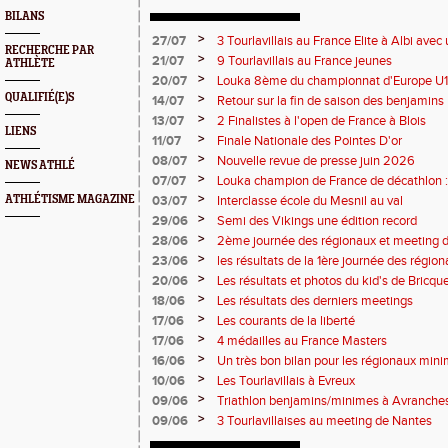
BILANS
>
27/07
3 Tourlavillais au France Elite à Albi av
RECHERCHE PAR
Juliette
>
21/07
9 Tourlavillais au France jeunes
ATHLÈTE
>
20/07
Louka 8ème du championnat d'Europe U18
QUALIFIÉ(E)S
>
14/07
Retour sur la fin de saison des benjamins
>
13/07
2 Finalistes à l'open de France à Blois
LIENS
>
11/07
Finale Nationale des Pointes D'or
>
08/07
Nouvelle revue de presse juin 2026
NEWS ATHLÉ
>
07/07
Louka champion de France de décathlon : 
points !
>
ATHLÉTISME MAGAZINE
03/07
Interclasse école du Mesnil au val
>
29/06
Semi des Vikings une édition record
>
28/06
2ème journée des régionaux et meeting 
>
23/06
les résultats de la 1ère journée des régio
2 titres
>
20/06
Les résultats et photos du kid's de Bricqu
>
18/06
Les résultats des derniers meetings
>
17/06
Les courants de la liberté
>
17/06
4 médailles au France Masters
>
16/06
Un très bon bilan pour les régionaux min
>
10/06
Les Tourlavillais à Evreux
>
09/06
Triathlon benjamins/minimes à Avranche
>
09/06
3 Tourlavillaises au meeting de Nantes