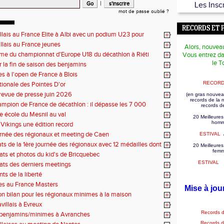
|
Les Insc
mot de passe oublié ?
RECORDS ET 
illais au France Elite à Albi avec un podium U23 pour
illais au France jeunes
Alors, nouvea
e du championnat d'Europe U18 du décathlon à Riéti
Vous entrez da
le T
r la fin de saison des benjamins
es à l'open de France à Blois
RECORD
tionale des Pointes D'or
revue de presse juin 2026
(en gras nouvea
records de la
mpion de France de décathlon : il dépasse les 7 000
records d
se école du Mesnil au val
20 Meilleures
homm
Vikings une édition record
rnée des régionaux et meeting de Caen
ESTIVAL
tats de la 1ère journée des régionaux avec 12 médailles dont
20 Meilleures
fem
tats et photos du kid's de Bricquebec
ESTIVAL
tats des derniers meetings
ts de la liberté
es au France Masters
Mise à jou
on bilan pour les régionaux minimes à la maison
villais à Evreux
Records 
 benjamins/minimes à Avranches
Records 