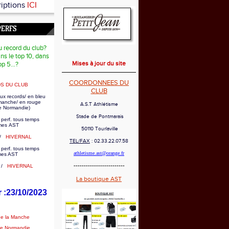
riptions
ICI
PERFS
u record du club?
ns le top 10, dans
Mises à jour du site
op 5...?
COORDONNEES DU
S DU CLUB
CLUB
ux records/ en bleu
 manche/ en rouge
A.S.T Athlétisme
e Normandie)
Stade de Pontmarais
 perf. tous temps
es AST
50110 Tourlaville
/
HIVERNAL
TEL/FAX
: 02.33.22.07.58
 perf. tous temps
athletisme.ast@orange.fr
mes AST
-------------------------
/
HIVERNAL
La boutique AST
r :23/10/2023
de la Manche
de Normandie