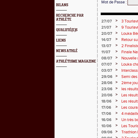
Mot de Passe
:
BILANS
RECHERCHE PAR
ATHLÈTE
>
27/07
3 Tourlav
Juliette
>
21/07
9 Tourlav
QUALIFIÉ(E)S
>
20/07
Louka 8èm
>
14/07
Retour su
LIENS
>
13/07
2 Finalist
NEWS ATHLÉ
>
11/07
Finale Na
>
08/07
Nouvelle 
ATHLÉTISME MAGAZINE
>
07/07
Louka cha
points !
>
03/07
Interclas
>
29/06
Semi des 
>
28/06
2ème jou
>
23/06
les résul
2 titres
>
20/06
Les résul
>
18/06
Les résul
>
17/06
Les couran
>
17/06
4 médaill
>
16/06
Un très b
>
10/06
Les Tourla
>
09/06
Triathlon
>