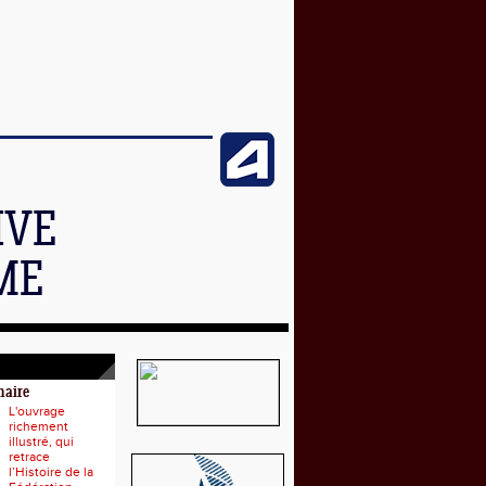
IVE
ME
naire
L'ouvrage
richement
illustré, qui
retrace
l’Histoire de la