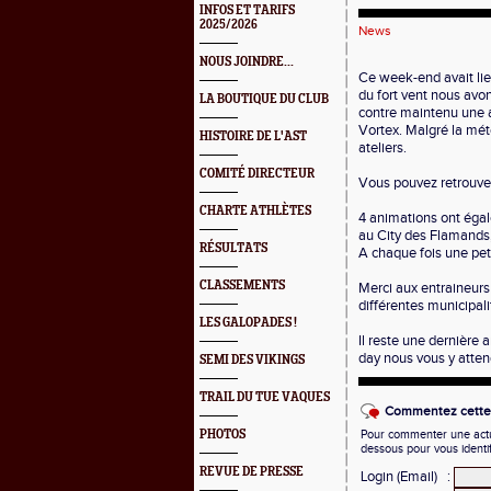
INFOS ET TARIFS
2025/2026
News
NOUS JOINDRE...
Ce week-end avait lie
du fort vent nous avon
LA BOUTIQUE DU CLUB
contre maintenu une a
Vortex. Malgré la mét
HISTOIRE DE L'AST
ateliers.
COMITÉ DIRECTEUR
Vous pouvez retrouve
CHARTE ATHLÈTES
4 animations ont égal
au City des Flamands, 
RÉSULTATS
A chaque fois une peti
CLASSEMENTS
Merci aux entraineurs 
différentes municipali
LES GALOPADES !
Il reste une dernière 
day nous vous y att
SEMI DES VIKINGS
TRAIL DU TUE VAQUES
Commentez cette 
PHOTOS
Pour commenter une actual
dessous pour vous identi
REVUE DE PRESSE
Login (Email)
: