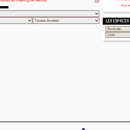
illaises au meeting de Nantes
Tous l
LES ESPACES