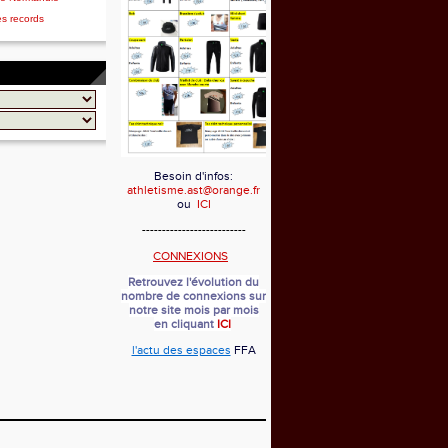
es records
Besoin d'infos:
athletisme.ast@orange.fr
ou
ICI
--------------------------
CONNEXIONS
Retrouvez l'évolution du
nombre de connexions sur
notre site mois par mois
en cliquant
ICI
l'actu des espaces
FFA