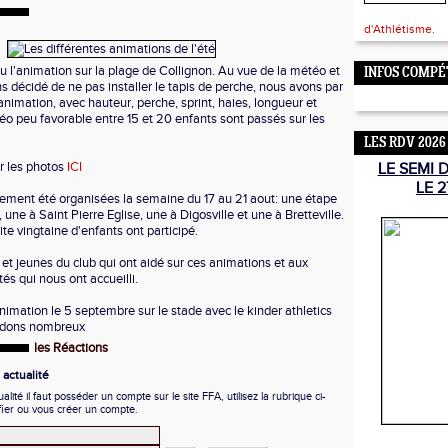
d'Athlétisme.
u l'animation sur la plage de Collignon. Au vue de la météo et
INFOS COMPÉ
s décidé de ne pas installer le tapis de perche, nous avons par
nimation, avec hauteur, perche, sprint, haies, longueur et
éo peu favorable entre 15 et 20 enfants sont passés sur les
LES RDV 2026
r les photos
ICI
LE SEMI 
LE 2
ement été organisées la semaine du 17 au 21 aout: une étape
une à Saint Pierre Eglise, une à Digosville et une à Bretteville.
te vingtaine d'enfants ont participé.
et jeunes du club qui ont aidé sur ces animations et aux
tés qui nous ont accueilli.
animation le 5 septembre sur le stade avec le kinder athletics
endons nombreux
les Réactions
actualité
ité il faut posséder un compte sur le site FFA, utilisez la rubrique ci-
fier ou vous créer un compte.