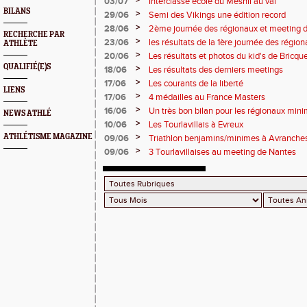
>
03/07
Interclasse école du Mesnil au val
BILANS
>
29/06
Semi des Vikings une édition record
>
28/06
2ème journée des régionaux et meeting 
RECHERCHE PAR
>
23/06
les résultats de la 1ère journée des régio
ATHLÈTE
2 titres
>
20/06
Les résultats et photos du kid's de Bricqu
QUALIFIÉ(E)S
>
18/06
Les résultats des derniers meetings
>
17/06
Les courants de la liberté
LIENS
>
17/06
4 médailles au France Masters
>
16/06
Un très bon bilan pour les régionaux min
NEWS ATHLÉ
>
10/06
Les Tourlavillais à Evreux
>
ATHLÉTISME MAGAZINE
09/06
Triathlon benjamins/minimes à Avranche
>
09/06
3 Tourlavillaises au meeting de Nantes