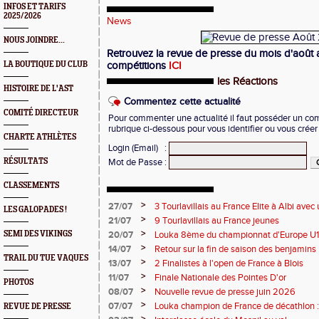
INFOS ET TARIFS
2025/2026
News
NOUS JOINDRE...
Retrouvez la revue de presse du mois d'août a
LA BOUTIQUE DU CLUB
compétitions
ICI
les Réactions
HISTOIRE DE L'AST
Commentez cette actualité
COMITÉ DIRECTEUR
Pour commenter une actualité il faut posséder un compt
rubrique ci-dessous pour vous identifier ou vous crée
CHARTE ATHLÈTES
Login (Email)
:
RÉSULTATS
Mot de Passe
:
CLASSEMENTS
>
27/07
3 Tourlavillais au France Elite à Albi av
LES GALOPADES !
Juliette
>
21/07
9 Tourlavillais au France jeunes
>
SEMI DES VIKINGS
20/07
Louka 8ème du championnat d'Europe U18
>
14/07
Retour sur la fin de saison des benjamins
TRAIL DU TUE VAQUES
>
13/07
2 Finalistes à l'open de France à Blois
>
11/07
Finale Nationale des Pointes D'or
PHOTOS
>
08/07
Nouvelle revue de presse juin 2026
>
07/07
Louka champion de France de décathlon : 
REVUE DE PRESSE
points !