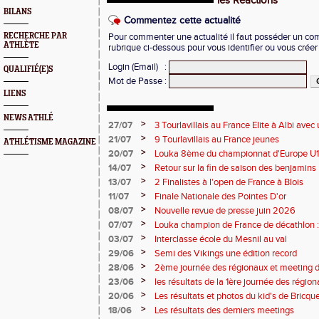
les Réactions
BILANS
Commentez cette actualité
RECHERCHE PAR
Pour commenter une actualité il faut posséder un compt
ATHLÈTE
rubrique ci-dessous pour vous identifier ou vous crée
Login (Email)
:
QUALIFIÉ(E)S
Mot de Passe
:
LIENS
NEWS ATHLÉ
>
27/07
3 Tourlavillais au France Elite à Albi av
Juliette
>
21/07
9 Tourlavillais au France jeunes
ATHLÉTISME MAGAZINE
>
20/07
Louka 8ème du championnat d'Europe U18
>
14/07
Retour sur la fin de saison des benjamins
>
13/07
2 Finalistes à l'open de France à Blois
>
11/07
Finale Nationale des Pointes D'or
>
08/07
Nouvelle revue de presse juin 2026
>
07/07
Louka champion de France de décathlon : 
points !
>
03/07
Interclasse école du Mesnil au val
>
29/06
Semi des Vikings une édition record
>
28/06
2ème journée des régionaux et meeting 
>
23/06
les résultats de la 1ère journée des régio
2 titres
>
20/06
Les résultats et photos du kid's de Bricqu
>
18/06
Les résultats des derniers meetings