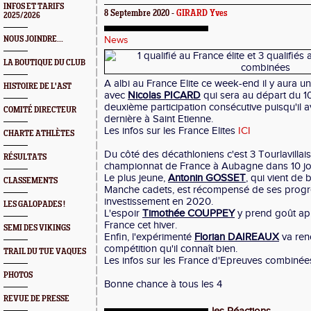
INFOS ET TARIFS
8 Septembre 2020 -
GIRARD Yves
2025/2026
NOUS JOINDRE...
News
LA BOUTIQUE DU CLUB
A albi au France Elite ce week-end il y aura un
HISTOIRE DE L'AST
avec
Nicolas PICARD
qui sera au départ du 1
deuxième participation consécutive puisqu'il av
COMITÉ DIRECTEUR
dernière à Saint Etienne.
Les infos sur les France Elites
ICI
CHARTE ATHLÈTES
Du côté des décathloniens c'est 3 Tourlavillai
RÉSULTATS
championnat de France à Aubagne dans 10 jo
Le plus jeune,
Antonin GOSSET
, qui vient de 
CLASSEMENTS
Manche cadets, est récompensé de ses progr
investissement en 2020.
LES GALOPADES !
L'espoir
Timothée COUPPEY
y prend goût apr
France cet hiver.
SEMI DES VIKINGS
Enfin, l'expérimenté
Florian DAIREAUX
va ren
compétition qu'il connaît bien.
TRAIL DU TUE VAQUES
Les infos sur les France d'Epreuves combiné
PHOTOS
Bonne chance à tous les 4
REVUE DE PRESSE