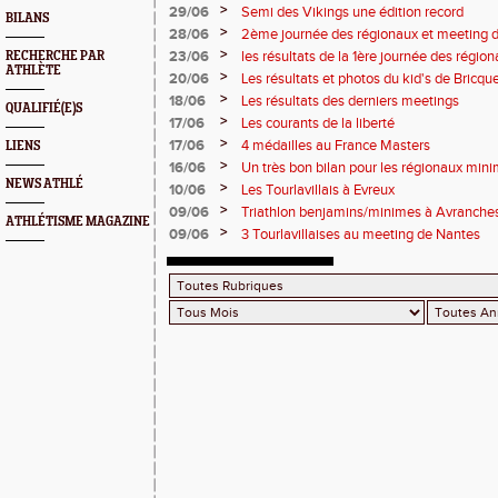
>
29/06
Semi des Vikings une édition record
BILANS
>
28/06
2ème journée des régionaux et meeting 
>
23/06
les résultats de la 1ère journée des régio
RECHERCHE PAR
ATHLÈTE
2 titres
>
20/06
Les résultats et photos du kid's de Bricqu
>
18/06
Les résultats des derniers meetings
QUALIFIÉ(E)S
>
17/06
Les courants de la liberté
>
17/06
4 médailles au France Masters
LIENS
>
16/06
Un très bon bilan pour les régionaux min
NEWS ATHLÉ
>
10/06
Les Tourlavillais à Evreux
>
09/06
Triathlon benjamins/minimes à Avranche
ATHLÉTISME MAGAZINE
>
09/06
3 Tourlavillaises au meeting de Nantes