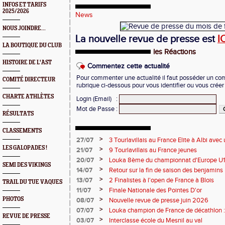
INFOS ET TARIFS
2025/2026
News
NOUS JOINDRE...
La nouvelle revue de presse est
I
LA BOUTIQUE DU CLUB
les Réactions
HISTOIRE DE L'AST
Commentez cette actualité
Pour commenter une actualité il faut posséder un compt
COMITÉ DIRECTEUR
rubrique ci-dessous pour vous identifier ou vous crée
CHARTE ATHLÈTES
Login (Email)
:
Mot de Passe
:
RÉSULTATS
CLASSEMENTS
>
27/07
3 Tourlavillais au France Elite à Albi av
Juliette
LES GALOPADES !
>
21/07
9 Tourlavillais au France jeunes
>
20/07
Louka 8ème du championnat d'Europe U18
SEMI DES VIKINGS
>
14/07
Retour sur la fin de saison des benjamins
>
13/07
2 Finalistes à l'open de France à Blois
TRAIL DU TUE VAQUES
>
11/07
Finale Nationale des Pointes D'or
>
PHOTOS
08/07
Nouvelle revue de presse juin 2026
>
07/07
Louka champion de France de décathlon : 
REVUE DE PRESSE
points !
>
03/07
Interclasse école du Mesnil au val