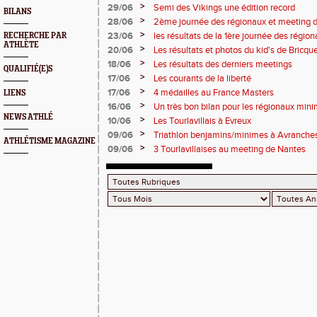
>
29/06
Semi des Vikings une édition record
BILANS
>
28/06
2ème journée des régionaux et meeting 
>
23/06
les résultats de la 1ère journée des régio
RECHERCHE PAR
ATHLÈTE
2 titres
>
20/06
Les résultats et photos du kid's de Bricqu
>
18/06
Les résultats des derniers meetings
QUALIFIÉ(E)S
>
17/06
Les courants de la liberté
>
17/06
4 médailles au France Masters
LIENS
>
16/06
Un très bon bilan pour les régionaux min
NEWS ATHLÉ
>
10/06
Les Tourlavillais à Evreux
>
09/06
Triathlon benjamins/minimes à Avranche
ATHLÉTISME MAGAZINE
>
09/06
3 Tourlavillaises au meeting de Nantes