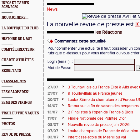
INFOS ET TARIFS
2025/2026
News
NOUS JOINDRE...
La nouvelle revue de presse est
I
LA BOUTIQUE DU CLUB
les Réactions
HISTOIRE DE L'AST
Commentez cette actualité
Pour commenter une actualité il faut posséder un compt
COMITÉ DIRECTEUR
rubrique ci-dessous pour vous identifier ou vous crée
CHARTE ATHLÈTES
Login (Email)
:
Mot de Passe
:
RÉSULTATS
CLASSEMENTS
>
27/07
3 Tourlavillais au France Elite à Albi av
Juliette
LES GALOPADES !
>
21/07
9 Tourlavillais au France jeunes
>
20/07
Louka 8ème du championnat d'Europe U18
SEMI DES VIKINGS
>
14/07
Retour sur la fin de saison des benjamins
>
13/07
2 Finalistes à l'open de France à Blois
TRAIL DU TUE VAQUES
>
11/07
Finale Nationale des Pointes D'or
>
PHOTOS
08/07
Nouvelle revue de presse juin 2026
>
07/07
Louka champion de France de décathlon : 
REVUE DE PRESSE
points !
>
03/07
Interclasse école du Mesnil au val