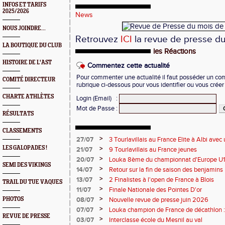
INFOS ET TARIFS
2025/2026
News
NOUS JOINDRE...
Retrouvez
ICI
la revue de presse du
LA BOUTIQUE DU CLUB
les Réactions
HISTOIRE DE L'AST
Commentez cette actualité
Pour commenter une actualité il faut posséder un compt
COMITÉ DIRECTEUR
rubrique ci-dessous pour vous identifier ou vous crée
CHARTE ATHLÈTES
Login (Email)
:
Mot de Passe
:
RÉSULTATS
CLASSEMENTS
>
27/07
3 Tourlavillais au France Elite à Albi av
Juliette
LES GALOPADES !
>
21/07
9 Tourlavillais au France jeunes
>
20/07
Louka 8ème du championnat d'Europe U18
SEMI DES VIKINGS
>
14/07
Retour sur la fin de saison des benjamins
>
13/07
2 Finalistes à l'open de France à Blois
TRAIL DU TUE VAQUES
>
11/07
Finale Nationale des Pointes D'or
>
PHOTOS
08/07
Nouvelle revue de presse juin 2026
>
07/07
Louka champion de France de décathlon : 
REVUE DE PRESSE
points !
>
03/07
Interclasse école du Mesnil au val