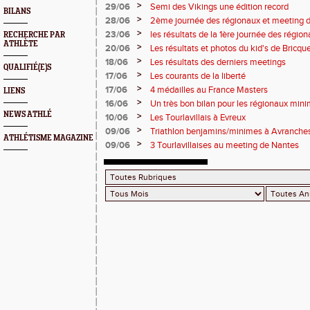
>
29/06
Semi des Vikings une édition record
BILANS
>
28/06
2ème journée des régionaux et meeting 
>
23/06
les résultats de la 1ère journée des régio
RECHERCHE PAR
ATHLÈTE
2 titres
>
20/06
Les résultats et photos du kid's de Bricqu
>
18/06
Les résultats des derniers meetings
QUALIFIÉ(E)S
>
17/06
Les courants de la liberté
>
17/06
4 médailles au France Masters
LIENS
>
16/06
Un très bon bilan pour les régionaux min
NEWS ATHLÉ
>
10/06
Les Tourlavillais à Evreux
>
09/06
Triathlon benjamins/minimes à Avranche
ATHLÉTISME MAGAZINE
>
09/06
3 Tourlavillaises au meeting de Nantes