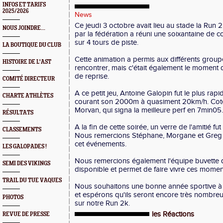
INFOS ET TARIFS
2025/2026
News
Ce jeudi 3 octobre avait lieu au stade la Run 
NOUS JOINDRE...
par la fédération a réuni une soixantaine de c
sur 4 tours de piste.
LA BOUTIQUE DU CLUB
Cette animation a permis aux différents grou
HISTOIRE DE L'AST
rencontrer, mais c'était également le moment 
de reprise.
COMITÉ DIRECTEUR
A ce petit jeu, Antoine Galopin fut le plus rap
CHARTE ATHLÈTES
courant son 2000m à quasiment 20km/h. Coté f
Morvan, qui signa la meilleure perf en 7min05.
RÉSULTATS
A la fin de cette soirée, un verre de l'amitié fut 
CLASSEMENTS
Nous remercions Stéphane, Morgane et Greg p
cet événements.
LES GALOPADES !
Nous remercions également l'équipe buvette q
SEMI DES VIKINGS
disponible et permet de faire vivre ces moment
TRAIL DU TUE VAQUES
Nous souhaitons une bonne année sportive à
et espérons qu'ils seront encore très nombreux
PHOTOS
sur notre Run 2k.
les Réactions
REVUE DE PRESSE