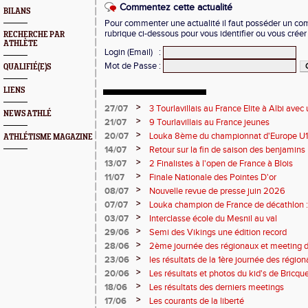
Commentez cette actualité
BILANS
Pour commenter une actualité il faut posséder un compt
rubrique ci-dessous pour vous identifier ou vous crée
RECHERCHE PAR
ATHLÈTE
Login (Email)
:
Mot de Passe
:
QUALIFIÉ(E)S
LIENS
>
27/07
3 Tourlavillais au France Elite à Albi av
NEWS ATHLÉ
Juliette
>
21/07
9 Tourlavillais au France jeunes
>
20/07
Louka 8ème du championnat d'Europe U18
ATHLÉTISME MAGAZINE
>
14/07
Retour sur la fin de saison des benjamins
>
13/07
2 Finalistes à l'open de France à Blois
>
11/07
Finale Nationale des Pointes D'or
>
08/07
Nouvelle revue de presse juin 2026
>
07/07
Louka champion de France de décathlon : 
points !
>
03/07
Interclasse école du Mesnil au val
>
29/06
Semi des Vikings une édition record
>
28/06
2ème journée des régionaux et meeting 
>
23/06
les résultats de la 1ère journée des régio
2 titres
>
20/06
Les résultats et photos du kid's de Bricqu
>
18/06
Les résultats des derniers meetings
>
17/06
Les courants de la liberté