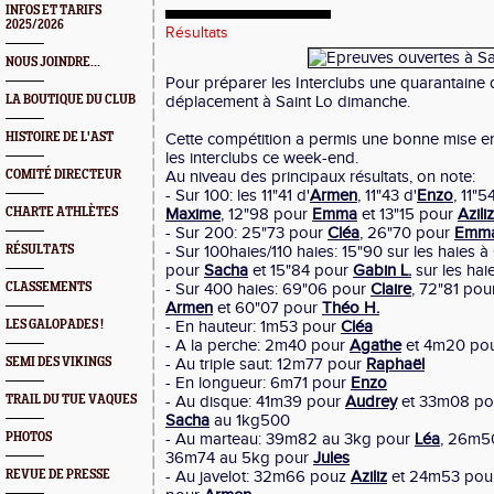
INFOS ET TARIFS
2025/2026
Résultats
NOUS JOINDRE...
Pour préparer les Interclubs une quarantaine de
LA BOUTIQUE DU CLUB
déplacement à Saint Lo dimanche.
HISTOIRE DE L'AST
Cette compétition a permis une bonne mise e
les interclubs ce week-end.
COMITÉ DIRECTEUR
Au niveau des principaux résultats, on note:
- Sur 100: les 11"41 d'
Armen
, 11"43 d'
Enzo
, 11"
CHARTE ATHLÈTES
Maxime
, 12"98 pour
Emma
et 13"15 pour
Aziliz
- Sur 200: 25"73 pour
Cléa
, 26"70 pour
Emm
RÉSULTATS
- Sur 100haies/110 haies: 15"90 sur les haies 
pour
Sacha
et 15"84 pour
Gabin L.
sur les hai
CLASSEMENTS
- Sur 400 haies: 69"06 pour
Claire
, 72"81 po
Armen
et 60"07 pour
Théo H.
LES GALOPADES !
- En hauteur: 1m53 pour
Cléa
- A la perche: 2m40 pour
Agathe
et 4m20 po
SEMI DES VIKINGS
- Au triple saut: 12m77 pour
Raphaël
- En longueur: 6m71 pour
Enzo
TRAIL DU TUE VAQUES
- Au disque: 41m39 pour
Audrey
et 33m08 p
Sacha
au 1kg500
PHOTOS
- Au marteau: 39m82 au 3kg pour
Léa
, 26m5
36m74 au 5kg pour
Jules
REVUE DE PRESSE
- Au javelot: 32m66 pouz
Aziliz
et 24m53 pou