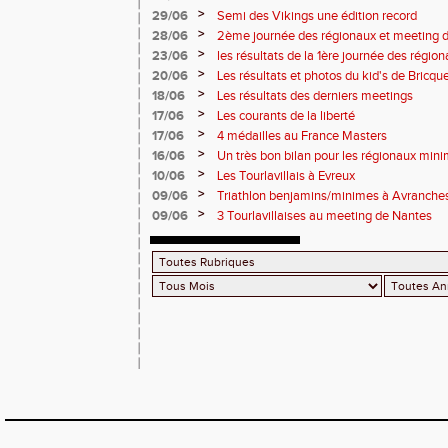
>
29/06
Semi des Vikings une édition record
>
28/06
2ème journée des régionaux et meeting 
>
23/06
les résultats de la 1ère journée des régio
2 titres
>
20/06
Les résultats et photos du kid's de Bricqu
>
18/06
Les résultats des derniers meetings
>
17/06
Les courants de la liberté
>
17/06
4 médailles au France Masters
>
16/06
Un très bon bilan pour les régionaux min
>
10/06
Les Tourlavillais à Evreux
>
09/06
Triathlon benjamins/minimes à Avranche
>
09/06
3 Tourlavillaises au meeting de Nantes