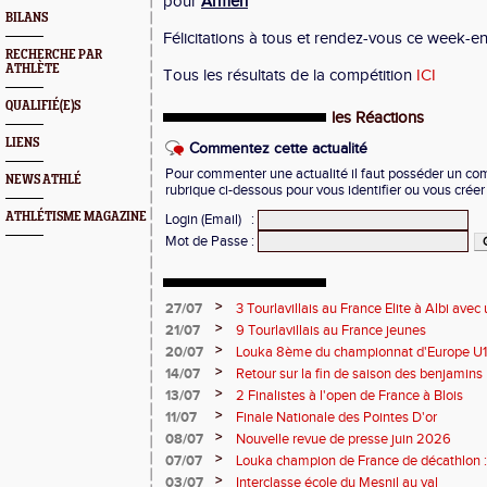
pour
Armen
BILANS
Félicitations à tous et rendez-vous ce week-en
RECHERCHE PAR
ATHLÈTE
Tous les résultats de la compétition
ICI
QUALIFIÉ(E)S
les Réactions
LIENS
Commentez cette actualité
Pour commenter une actualité il faut posséder un compt
NEWS ATHLÉ
rubrique ci-dessous pour vous identifier ou vous crée
ATHLÉTISME MAGAZINE
Login (Email)
:
Mot de Passe
:
>
27/07
3 Tourlavillais au France Elite à Albi av
Juliette
>
21/07
9 Tourlavillais au France jeunes
>
20/07
Louka 8ème du championnat d'Europe U18
>
14/07
Retour sur la fin de saison des benjamins
>
13/07
2 Finalistes à l'open de France à Blois
>
11/07
Finale Nationale des Pointes D'or
>
08/07
Nouvelle revue de presse juin 2026
>
07/07
Louka champion de France de décathlon : 
points !
>
03/07
Interclasse école du Mesnil au val