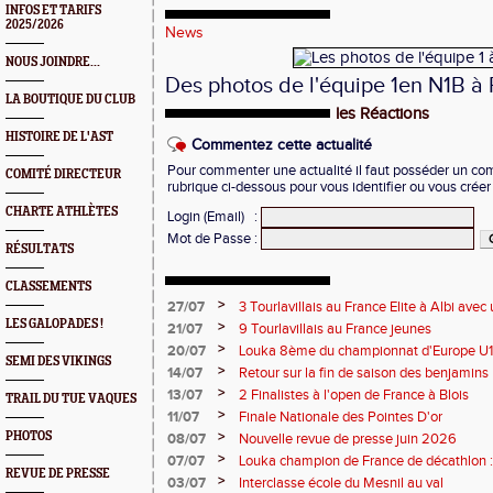
INFOS ET TARIFS
2025/2026
News
NOUS JOINDRE...
Des photos de l'équipe 1en N1B 
LA BOUTIQUE DU CLUB
les Réactions
HISTOIRE DE L'AST
Commentez cette actualité
Pour commenter une actualité il faut posséder un compt
COMITÉ DIRECTEUR
rubrique ci-dessous pour vous identifier ou vous crée
CHARTE ATHLÈTES
Login (Email)
:
Mot de Passe
:
RÉSULTATS
CLASSEMENTS
>
27/07
3 Tourlavillais au France Elite à Albi av
Juliette
LES GALOPADES !
>
21/07
9 Tourlavillais au France jeunes
>
20/07
Louka 8ème du championnat d'Europe U18
SEMI DES VIKINGS
>
14/07
Retour sur la fin de saison des benjamins
>
13/07
2 Finalistes à l'open de France à Blois
TRAIL DU TUE VAQUES
>
11/07
Finale Nationale des Pointes D'or
>
PHOTOS
08/07
Nouvelle revue de presse juin 2026
>
07/07
Louka champion de France de décathlon : 
REVUE DE PRESSE
points !
>
03/07
Interclasse école du Mesnil au val