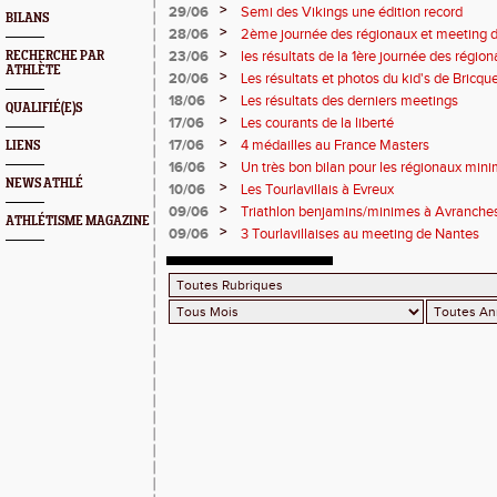
>
29/06
Semi des Vikings une édition record
BILANS
>
28/06
2ème journée des régionaux et meeting 
>
23/06
les résultats de la 1ère journée des régio
RECHERCHE PAR
ATHLÈTE
2 titres
>
20/06
Les résultats et photos du kid's de Bricqu
>
18/06
Les résultats des derniers meetings
QUALIFIÉ(E)S
>
17/06
Les courants de la liberté
>
17/06
4 médailles au France Masters
LIENS
>
16/06
Un très bon bilan pour les régionaux min
NEWS ATHLÉ
>
10/06
Les Tourlavillais à Evreux
>
09/06
Triathlon benjamins/minimes à Avranche
ATHLÉTISME MAGAZINE
>
09/06
3 Tourlavillaises au meeting de Nantes