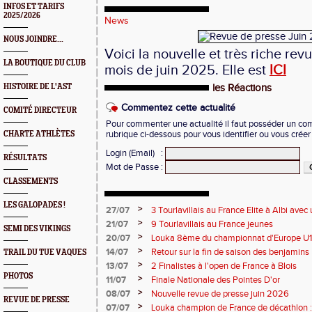
INFOS ET TARIFS
2025/2026
News
NOUS JOINDRE...
Voici la nouvelle et très riche re
LA BOUTIQUE DU CLUB
mois de juin 2025. Elle est
ICI
HISTOIRE DE L'AST
les Réactions
Commentez cette actualité
COMITÉ DIRECTEUR
Pour commenter une actualité il faut posséder un compt
CHARTE ATHLÈTES
rubrique ci-dessous pour vous identifier ou vous crée
Login (Email)
:
RÉSULTATS
Mot de Passe
:
CLASSEMENTS
LES GALOPADES !
>
27/07
3 Tourlavillais au France Elite à Albi av
Juliette
>
21/07
9 Tourlavillais au France jeunes
SEMI DES VIKINGS
>
20/07
Louka 8ème du championnat d'Europe U18
>
14/07
Retour sur la fin de saison des benjamins
TRAIL DU TUE VAQUES
>
13/07
2 Finalistes à l'open de France à Blois
PHOTOS
>
11/07
Finale Nationale des Pointes D'or
>
08/07
Nouvelle revue de presse juin 2026
REVUE DE PRESSE
>
07/07
Louka champion de France de décathlon : 