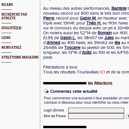
BILANS
Au niveau des autres performances,
Baptiste
t
nouveau record sur 800 dans le très bon chr
RECHERCHE PAR
Pierre
, record pour
Gabin M.
en hauteur avec
ATHLÈTE
triple avec 13m41, pour
Théo H.
au 110m haies 
sur le concours du disque avec un jet à 32m8
QUALIFIÉ(E)S
On notera aussi les 52"14 de
Romain
sur 400, 
(0,91) de
Gabin L.
, les 38m57 de
Jules
au mart
LIENS
d'
Ahmed
au 400 haies, les 39m62 de
léa
au m
26m86 de
Toscane
au javelot de 500, les 5
NEWS ATHLÉ
longueur, les 13"16 d'
Aziliz
au 100 et les 64"5
piste.
ATHLÉTISME MAGAZINE
Félicitations à tous
Tous les résultats Tourlavillais
ICI
et de la com
les Réactions
Commentez cette actualité
Pour commenter une actualité il faut posséder un compt
rubrique ci-dessous pour vous identifier ou vous crée
Login (Email)
:
Mot de Passe
: