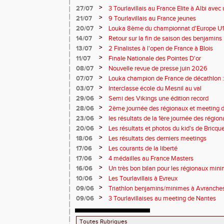
>
27/07
3 Tourlavillais au France Elite à Albi av
Juliette
>
21/07
9 Tourlavillais au France jeunes
>
20/07
Louka 8ème du championnat d'Europe U18
>
14/07
Retour sur la fin de saison des benjamins
>
13/07
2 Finalistes à l'open de France à Blois
>
11/07
Finale Nationale des Pointes D'or
>
08/07
Nouvelle revue de presse juin 2026
>
07/07
Louka champion de France de décathlon : 
points !
>
03/07
Interclasse école du Mesnil au val
>
29/06
Semi des Vikings une édition record
>
28/06
2ème journée des régionaux et meeting 
>
23/06
les résultats de la 1ère journée des régio
2 titres
>
20/06
Les résultats et photos du kid's de Bricqu
>
18/06
Les résultats des derniers meetings
>
17/06
Les courants de la liberté
>
17/06
4 médailles au France Masters
>
16/06
Un très bon bilan pour les régionaux min
>
10/06
Les Tourlavillais à Evreux
>
09/06
Triathlon benjamins/minimes à Avranche
>
09/06
3 Tourlavillaises au meeting de Nantes