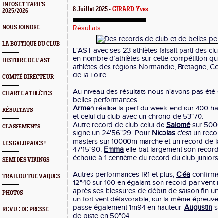
INFOS ET TARIFS
8 Juillet 2025 -
GIRARD Yves
2025/2026
NOUS JOINDRE...
Résultats
LA BOUTIQUE DU CLUB
L'AST avec ses 23 athlètes faisait parti des c
en nombre d’athlètes sur cette compétition qu
HISTOIRE DE L'AST
athlétes des régions Normandie, Bretagne, Ce
de la Loire.
COMITÉ DIRECTEUR
Au niveau des résultats nous n'avons pas été 
CHARTE ATHLÈTES
belles performances.
Armen
réalise la perf du week-end sur 400 ha
RÉSULTATS
et celui du club avec un chrono de 53"70.
Autre record de club celui de
Salomé
sur 500
CLASSEMENTS
signe un 24'56"29. Pour
Nicolas
c'est un reco
masters sur 10000m marche et un record de 
LES GALOPADES !
47'15"90.
Emma
elle bat largement son record
échoue à 1 centième du record du club juniors 
SEMI DES VIKINGS
Autres performances IR1 et plus,
Cléa
confirme
TRAIL DU TUE VAQUES
12"40 sur 100 en égalant son record par vent 
après ses blessures de début de saison fin u
PHOTOS
un fort vent défavorable, sur la même épreuv
passe également 1m94 en hauteur.
Augustin
s
REVUE DE PRESSE
de piste en 50"04.