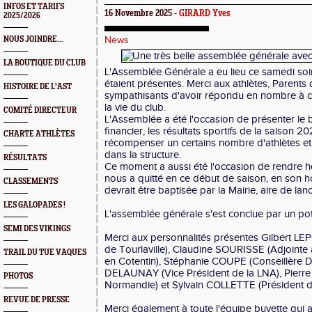
INFOS ET TARIFS
16 Novembre 2025 -
GIRARD Yves
2025/2026
NOUS JOINDRE...
News
LA BOUTIQUE DU CLUB
L'Assemblée Générale a eu lieu ce samedi soi
étaient présentes. Merci aux athlètes, Parents d
HISTOIRE DE L'AST
sympathisants d'avoir répondu en nombre à 
la vie du club.
COMITÉ DIRECTEUR
L'Assemblée a été l'occasion de présenter le bi
financier, les résultats sportifs de la saison 
CHARTE ATHLÈTES
récompenser un certains nombre d'athlètes et
dans la structure.
RÉSULTATS
Ce moment a aussi été l'occasion de rendre
nous a quitté en ce début de saison, en son ho
CLASSEMENTS
devrait être baptisée par la Mairie, aire de l
LES GALOPADES !
L'assemblée générale s'est conclue par un pot 
SEMI DES VIKINGS
Merci aux personnalités présentes Gilbert L
de Tourlaville), Claudine SOURISSE (Adjointe
TRAIL DU TUE VAQUES
en Cotentin), Stéphanie COUPE (Conseillère 
DELAUNAY (Vice Président de la LNA), Pierr
PHOTOS
Normandie) et Sylvain COLLETTE (Président 
REVUE DE PRESSE
Merci également à toute l'équipe buvette qui 