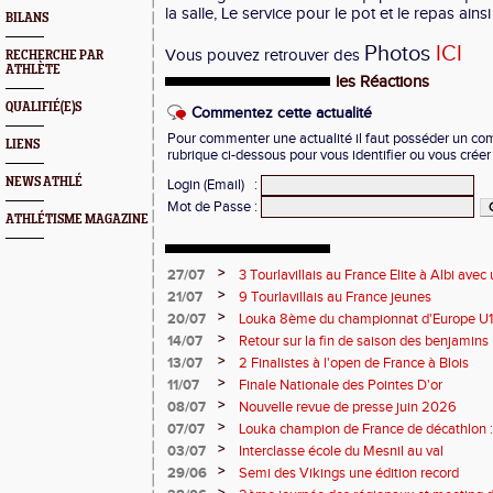
la salle, Le service pour le pot et le repas ain
BILANS
Photos
ICI
Vous pouvez retrouver des
RECHERCHE PAR
ATHLÈTE
les Réactions
QUALIFIÉ(E)S
Commentez cette actualité
Pour commenter une actualité il faut posséder un compt
LIENS
rubrique ci-dessous pour vous identifier ou vous crée
NEWS ATHLÉ
Login (Email)
:
Mot de Passe
:
ATHLÉTISME MAGAZINE
>
27/07
3 Tourlavillais au France Elite à Albi av
Juliette
>
21/07
9 Tourlavillais au France jeunes
>
20/07
Louka 8ème du championnat d'Europe U18
>
14/07
Retour sur la fin de saison des benjamins
>
13/07
2 Finalistes à l'open de France à Blois
>
11/07
Finale Nationale des Pointes D'or
>
08/07
Nouvelle revue de presse juin 2026
>
07/07
Louka champion de France de décathlon : 
points !
>
03/07
Interclasse école du Mesnil au val
>
29/06
Semi des Vikings une édition record