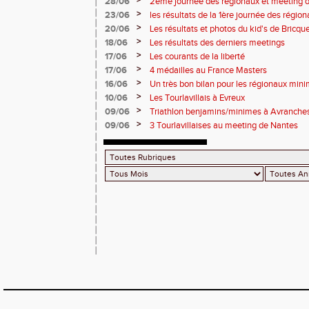
>
28/06
2ème journée des régionaux et meeting 
>
23/06
les résultats de la 1ère journée des régio
2 titres
>
20/06
Les résultats et photos du kid's de Bricqu
>
18/06
Les résultats des derniers meetings
>
17/06
Les courants de la liberté
>
17/06
4 médailles au France Masters
>
16/06
Un très bon bilan pour les régionaux min
>
10/06
Les Tourlavillais à Evreux
>
09/06
Triathlon benjamins/minimes à Avranche
>
09/06
3 Tourlavillaises au meeting de Nantes