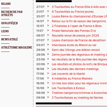
BILANS
>
27/07
3 Tourlavillais au France Elite à Albi av
Juliette
>
21/07
9 Tourlavillais au France jeunes
RECHERCHE PAR
ATHLÈTE
>
20/07
Louka 8ème du championnat d'Europe U18
>
14/07
Retour sur la fin de saison des benjamins
QUALIFIÉ(E)S
>
13/07
2 Finalistes à l'open de France à Blois
>
11/07
Finale Nationale des Pointes D'or
LIENS
>
08/07
Nouvelle revue de presse juin 2026
NEWS ATHLÉ
>
07/07
Louka champion de France de décathlon : 
points !
>
03/07
Interclasse école du Mesnil au val
ATHLÉTISME MAGAZINE
>
29/06
Semi des Vikings une édition record
>
28/06
2ème journée des régionaux et meeting 
>
23/06
les résultats de la 1ère journée des régio
2 titres
>
20/06
Les résultats et photos du kid's de Bricqu
>
18/06
Les résultats des derniers meetings
>
17/06
Les courants de la liberté
>
17/06
4 médailles au France Masters
>
16/06
Un très bon bilan pour les régionaux min
>
10/06
Les Tourlavillais à Evreux
>
09/06
Triathlon benjamins/minimes à Avranche
>
09/06
3 Tourlavillaises au meeting de Nantes