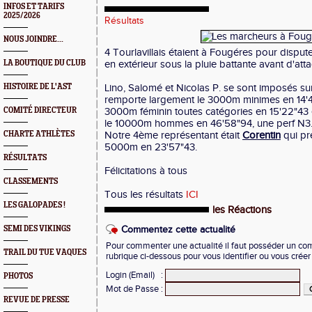
INFOS ET TARIFS
2025/2026
Résultats
NOUS JOINDRE...
4 Tourlavillais étaient à Fougéres pour dispu
LA BOUTIQUE DU CLUB
en extérieur sous la pluie battante avant d'atta
HISTOIRE DE L'AST
Lino, Salomé et Nicolas P. se sont imposés su
remporte largement le 3000m minimes en 14'
COMITÉ DIRECTEUR
3000m féminin toutes catégories en 15'22"43
le 10000m hommes en 46'58"94, une perf N3
CHARTE ATHLÈTES
Notre 4ème représentant était
Corentin
qui pr
5000m en 23'57"43.
RÉSULTATS
Félicitations à tous
CLASSEMENTS
Tous les résultats
ICI
LES GALOPADES !
les Réactions
SEMI DES VIKINGS
Commentez cette actualité
Pour commenter une actualité il faut posséder un compt
TRAIL DU TUE VAQUES
rubrique ci-dessous pour vous identifier ou vous crée
Login (Email)
:
PHOTOS
Mot de Passe
:
REVUE DE PRESSE