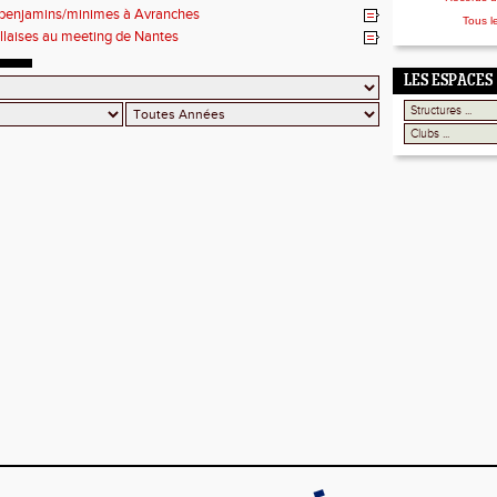
 benjamins/minimes à Avranches
Tous l
illaises au meeting de Nantes
LES ESPACES