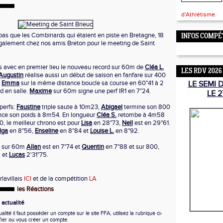
d'Athlétisme.
 pas que les Combinards qui étaient en piste en Bretagne, 18
INFOS COMPÉ
 également chez nos amis Breton pour le meeting de Saint
rfs avec en premier lieu le nouveau record sur 60m de
Cléa L.
LES RDV 2026
Augustin
réalise aussi un début de saison en fanfare sur 400
.
Emma
sur la même distance boucle sa course en 60"41 à 2
LE SEMI 
d en salle.
Maxime
sur 60m signe une perf IR1 en 7"24.
LE 2
perfs:
Faustine
triple saute à 10m23,
Abigael
termine son 800
nce son poids à 8m54. En longueur
Cléa S.
retombe à 4m58
, le meilleur chrono est pour
Lisa
en 28"73,
Nell
est en 29"61.
lga
en 8"56,
Enseline
en 8"84 et
Louise L.
en 8"92.
, sur 60m
Allan
est en 7"74 et
Quentin
en 7"88 et sur 800,
9 et
Lucas
2'31"75.
rlavillais
ICI
et de la compétition
LA
les Réactions
actualité
ité il faut posséder un compte sur le site FFA, utilisez la rubrique ci-
fier ou vous créer un compte.