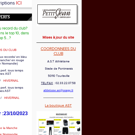
riptions
ICI
PERFS
u record du club?
ns le top 10, dans
Mises à jour du site
op 5...?
COORDONNEES DU
S DU CLUB
CLUB
ux records/ en bleu
 manche/ en rouge
A.S.T Athlétisme
e Normandie)
Stade de Pontmarais
 perf. tous temps
es AST
50110 Tourlaville
/
HIVERNAL
TEL/FAX
: 02.33.22.07.58
 perf. tous temps
athletisme.ast@orange.fr
mes AST
-------------------------
/
HIVERNAL
La boutique AST
r :23/10/2023
de la Manche
de Normandie