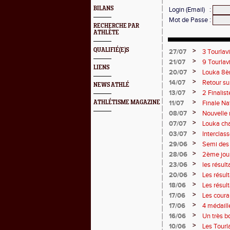
BILANS
Login (Email)
:
Mot de Passe
:
RECHERCHE PAR
ATHLÈTE
QUALIFIÉ(E)S
>
27/07
3 Tourlav
Juliette
>
21/07
9 Tourlav
LIENS
>
20/07
Louka 8èm
>
14/07
Retour su
NEWS ATHLÉ
>
13/07
2 Finalist
>
ATHLÉTISME MAGAZINE
11/07
Finale Na
>
08/07
Nouvelle 
>
07/07
Louka cha
points !
>
03/07
Interclas
>
29/06
Semi des 
>
28/06
2ème jou
>
23/06
les résul
2 titres
>
20/06
Les résul
>
18/06
Les résul
>
17/06
Les couran
>
17/06
4 médaill
>
16/06
Un très b
>
10/06
Les Tourla