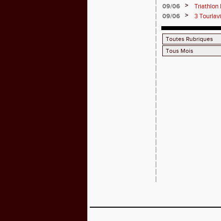
>
09/06
Triathlon
>
09/06
3 Tourlav