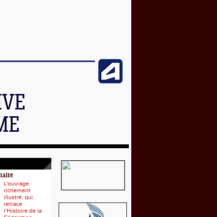
IVE
ME
naire
L'ouvrage
richement
illustré, qui
retrace
l’Histoire de la