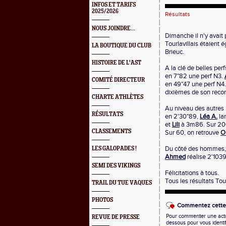
INFOS ET TARIFS
2025/2026
Résultats
NOUS JOINDRE...
Dimanche il n'y avait
Tourlavillais étaient
LA BOUTIQUE DU CLUB
Brieuc.
HISTOIRE DE L'AST
A la clé de belles pe
en 7"82 une perf N3.
COMITÉ DIRECTEUR
en 49"47 une perf N4
dixièmes de son recor
CHARTE ATHLÈTES
Au niveau des autres 
RÉSULTATS
en 2'30"89,
Léa A.
la
et
Lili
à 3m86. Sur 200
CLASSEMENTS
Sur 60, on retrouve
O
Du côté des hommes
LES GALOPADES !
Ahmed
réalise 2'103
SEMI DES VIKINGS
Félicitations à tous.
Tous les résultats Tou
TRAIL DU TUE VAQUES
PHOTOS
Commentez cette 
Pour commenter une actual
REVUE DE PRESSE
dessous pour vous identi