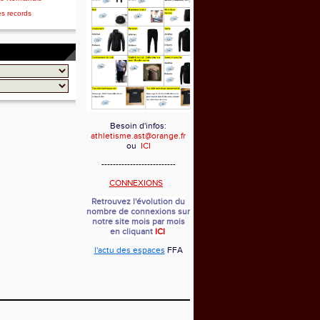
es records
Besoin d'infos:
athletisme.ast@orange.fr
ou
ICI
--------------------------
CONNEXIONS
Retrouvez l'évolution du
nombre de connexions sur
notre site mois par mois
en cliquant
ICI
l'actu des espaces
FFA