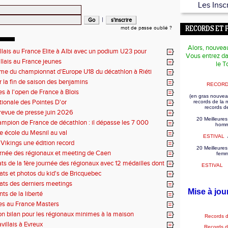
Les Insc
|
mot de passe oublié ?
RECORDS ET 
Alors, nouvea
illais au France Elite à Albi avec un podium U23 pour
Vous entrez da
illais au France jeunes
le T
e du championnat d'Europe U18 du décathlon à Riéti
r la fin de saison des benjamins
RECORD
es à l'open de France à Blois
(en gras nouvea
tionale des Pointes D'or
records de la
records d
revue de presse juin 2026
20 Meilleures
mpion de France de décathlon : il dépasse les 7 000
homm
se école du Mesnil au val
ESTIVAL
Vikings une édition record
20 Meilleures
rnée des régionaux et meeting de Caen
fem
tats de la 1ère journée des régionaux avec 12 médailles dont
ESTIVAL
tats et photos du kid's de Bricquebec
tats des derniers meetings
Mise à jou
ts de la liberté
es au France Masters
on bilan pour les régionaux minimes à la maison
Records 
villais à Evreux
Records 