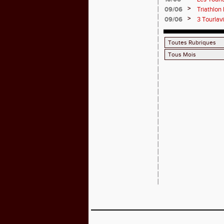
>
09/06
Triathlon
>
09/06
3 Tourlav