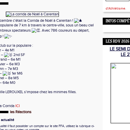
d'Athlétisme.
embre c'était la Corrida de Noël à Carentan !
INFOS COMPÉ
ulaire de 7 km à travers le centre-ville, sous un beau ciel
mbreux spectateurs
. Avec 786 coureurs au départ,
p !
LES RDV 2026
club sur la populaire :
LE SEMI 
r – 4e M1
LE 2
e –
2nd SF
and – 6e M1
vier – 6e M3
nn – 7e M3
 –
1er M6
hel – 8e M5
 – 64e M0
lle LEROUXEL s'impose chez les minimes filles.
la Corrida
ICI
les Réactions
actualité
ité il faut posséder un compte sur le site FFA, utilisez la rubrique ci-
fier ou vous créer un compte.