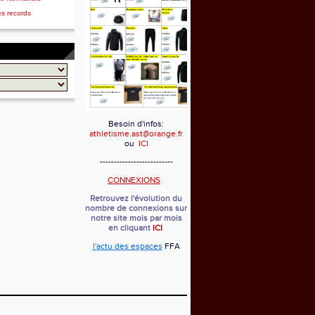
es records
Besoin d'infos:
athletisme.ast@orange.fr
ou
ICI
--------------------------
CONNEXIONS
Retrouvez l'évolution du
nombre de connexions sur
notre site mois par mois
en cliquant
ICI
l'actu des espaces
FFA