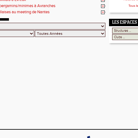
 benjamins/minimes à Avranches
Tous l
illaises au meeting de Nantes
LES ESPACES