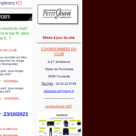
riptions
ICI
PERFS
u record du club?
ns le top 10, dans
Mises à jour du site
op 5...?
COORDONNEES DU
S DU CLUB
CLUB
ux records/ en bleu
 manche/ en rouge
A.S.T Athlétisme
e Normandie)
Stade de Pontmarais
 perf. tous temps
es AST
50110 Tourlaville
/
HIVERNAL
TEL/FAX
: 02.33.22.07.58
 perf. tous temps
athletisme.ast@orange.fr
mes AST
-------------------------
/
HIVERNAL
La boutique AST
r :23/10/2023
de la Manche
de Normandie