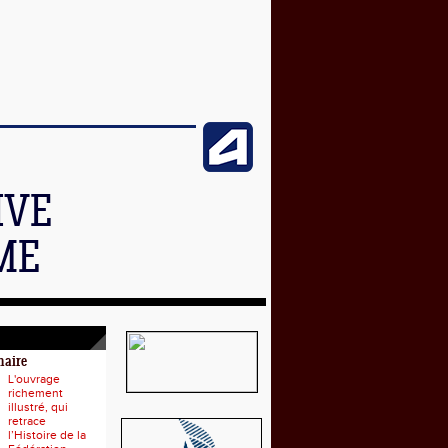
IVE
ME
naire
L'ouvrage
richement
illustré, qui
retrace
l’Histoire de la