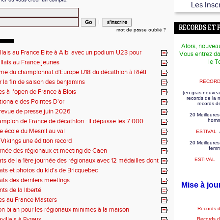
Les Insc
|
RECORDS ET 
mot de passe oublié ?
Alors, nouvea
illais au France Elite à Albi avec un podium U23 pour
Vous entrez da
le T
illais au France jeunes
e du championnat d'Europe U18 du décathlon à Riéti
r la fin de saison des benjamins
RECORD
es à l'open de France à Blois
(en gras nouvea
records de la
tionale des Pointes D'or
records d
revue de presse juin 2026
20 Meilleures
mpion de France de décathlon : il dépasse les 7 000
homm
se école du Mesnil au val
ESTIVAL
Vikings une édition record
20 Meilleures
fem
rnée des régionaux et meeting de Caen
tats de la 1ère journée des régionaux avec 12 médailles dont
ESTIVAL
tats et photos du kid's de Bricquebec
tats des derniers meetings
Mise à jou
ts de la liberté
es au France Masters
on bilan pour les régionaux minimes à la maison
Records 
villais à Evreux
Records 