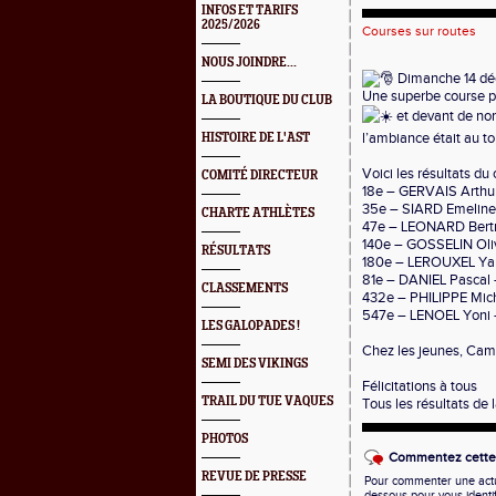
INFOS ET TARIFS
2025/2026
Courses sur routes
NOUS JOINDRE...
Dimanche 14 déc
Une superbe course pop
LA BOUTIQUE DU CLUB
et devant de no
l’ambiance était au to
HISTOIRE DE L'AST
Voici les résultats du 
COMITÉ DIRECTEUR
18e – GERVAIS Arthu
35e – SIARD Emelin
CHARTE ATHLÈTES
47e – LEONARD Bertr
140e – GOSSELIN Oli
RÉSULTATS
180e – LEROUXEL Ya
81e – DANIEL Pascal
CLASSEMENTS
432e – PHILIPPE Mic
547e – LENOEL Yoni
LES GALOPADES !
Chez les jeunes, Cami
SEMI DES VIKINGS
Félicitations à tous
TRAIL DU TUE VAQUES
Tous les résultats de 
PHOTOS
Commentez cette 
REVUE DE PRESSE
Pour commenter une actual
dessous pour vous identi