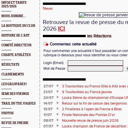
INFOS ET TARIFS
2025/2026
News
NOUS JOINDRE...
Retrouvez la revue de presse du m
LA BOUTIQUE DU CLUB
2026
ICI
HISTOIRE DE L'AST
les Réactions
Commentez cette actualité
COMITÉ DIRECTEUR
Pour commenter une actualité il faut posséder un compt
CHARTE ATHLÈTES
rubrique ci-dessous pour vous identifier ou vous crée
Login (Email)
:
RÉSULTATS
Mot de Passe
:
CLASSEMENTS
LES GALOPADES !
>
27/07
3 Tourlavillais au France Elite à Albi av
Juliette
>
21/07
9 Tourlavillais au France jeunes
SEMI DES VIKINGS
>
20/07
Louka 8ème du championnat d'Europe U18
>
14/07
Retour sur la fin de saison des benjamins
TRAIL DU TUE VAQUES
>
13/07
2 Finalistes à l'open de France à Blois
PHOTOS
>
11/07
Finale Nationale des Pointes D'or
>
08/07
Nouvelle revue de presse juin 2026
REVUE DE PRESSE
>
07/07
Louka champion de France de décathlon : 