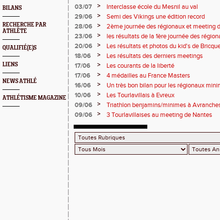
points !
>
03/07
Interclasse école du Mesnil au val
BILANS
>
29/06
Semi des Vikings une édition record
RECHERCHE PAR
>
28/06
2ème journée des régionaux et meeting 
ATHLÈTE
>
23/06
les résultats de la 1ère journée des régio
2 titres
>
20/06
Les résultats et photos du kid's de Bricqu
QUALIFIÉ(E)S
>
18/06
Les résultats des derniers meetings
>
LIENS
17/06
Les courants de la liberté
>
17/06
4 médailles au France Masters
NEWS ATHLÉ
>
16/06
Un très bon bilan pour les régionaux min
>
10/06
Les Tourlavillais à Evreux
ATHLÉTISME MAGAZINE
>
09/06
Triathlon benjamins/minimes à Avranche
>
09/06
3 Tourlavillaises au meeting de Nantes