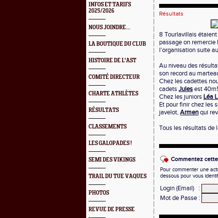
INFOS ET TARIFS
2025/2026
Résultats
NOUS JOINDRE...
8 Tourlavillais étaien
passage on remercie l
LA BOUTIQUE DU CLUB
l'organisation suite a
HISTOIRE DE L'AST
Au niveau des résulta
son record au martea
COMITÉ DIRECTEUR
Chez les cadettes no
cadets
Jules
est 40m
CHARTE ATHLÈTES
Chez les juniors
Léa L
Et pour finir chez le
RÉSULTATS
javelot,
Armen
qui re
CLASSEMENTS
Tous les résultats de
LES GALOPADES !
Commentez cette 
SEMI DES VIKINGS
Pour commenter une actual
dessous pour vous identi
TRAIL DU TUE VAQUES
Login (Email)
:
PHOTOS
Mot de Passe
:
REVUE DE PRESSE