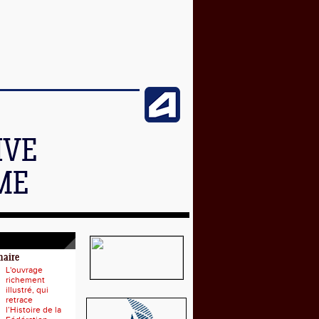
IVE
ME
naire
L'ouvrage
richement
illustré, qui
retrace
l’Histoire de la