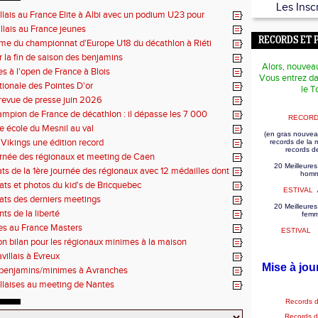
Les Insc
illais au France Elite à Albi avec un podium U23 pour
illais au France jeunes
RECORDS ET 
e du championnat d'Europe U18 du décathlon à Riéti
r la fin de saison des benjamins
Alors, nouvea
es à l'open de France à Blois
Vous entrez da
tionale des Pointes D'or
le T
revue de presse juin 2026
mpion de France de décathlon : il dépasse les 7 000
RECORD
se école du Mesnil au val
(en gras nouvea
Vikings une édition record
records de la
records d
rnée des régionaux et meeting de Caen
20 Meilleures
tats de la 1ère journée des régionaux avec 12 médailles dont
homm
tats et photos du kid's de Bricquebec
ESTIVAL
tats des derniers meetings
20 Meilleures
ts de la liberté
fem
es au France Masters
ESTIVAL
on bilan pour les régionaux minimes à la maison
villais à Evreux
Mise à jou
 benjamins/minimes à Avranches
illaises au meeting de Nantes
Records 
Records 