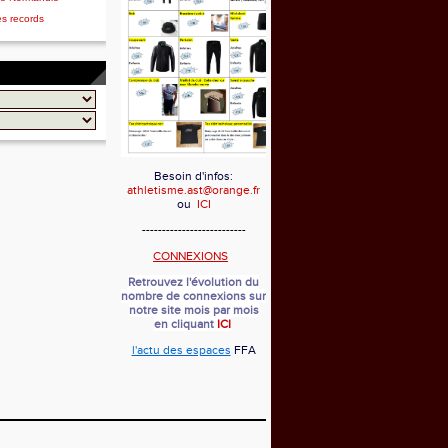
es records
Besoin d'infos:
athletisme.ast@orange.fr
ou
ICI
--------------------------
CONNEXIONS
Retrouvez l'évolution du
nombre de connexions sur
notre site mois par mois
en cliquant
ICI
l'actu des espaces
FFA