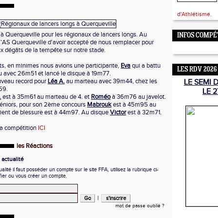
d'Athlétisme.
t à Querqueville pour les régionaux de lancers longs. Au
INFOS COMPÉ
'AS Querqueville d'avoir accepté de nous remplacer pour
ux dégâts de la tempête sur notre stade.
ts, en minimes nous avions une participante,
Eva
qui a battu
LES RDV 2026
u avec 26m51 et lancé le disque à 19m77.
uveau record pour
Léa A.
au marteau avec 39m44, chez les
LE SEMI 
59.
LE 2
.
est à 35m61 au marteau de 4. et
Roméo
à 36m76 au javelot.
s séniors, pour son 2ème concours
Mabrouk
est à 45m95 au
vient de blessure est à 44m97. Au disque
Victor
est à 32m71.
 la compétition
ICI
les Réactions
actualité
ité il faut posséder un compte sur le site FFA, utilisez la rubrique ci-
fier ou vous créer un compte.
|
mot de passe oublié ?