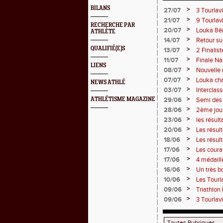
BILANS
>
27/07
3 Tourlav
Juliette
>
21/07
9 Tourlav
RECHERCHE PAR
>
20/07
Louka 8èm
ATHLÈTE
>
14/07
Retour su
QUALIFIÉ(E)S
>
13/07
2 Finalist
>
11/07
Finale Na
LIENS
>
08/07
Nouvelle 
>
07/07
Louka cha
NEWS ATHLÉ
points !
>
03/07
Interclas
>
ATHLÉTISME MAGAZINE
29/06
Semi des 
>
28/06
2ème jou
>
23/06
les résul
2 titres
>
20/06
Les résul
>
18/06
Les résul
>
17/06
Les couran
>
17/06
4 médaill
>
16/06
Un très b
>
10/06
Les Tourla
>
09/06
Triathlon
>
09/06
3 Tourlav