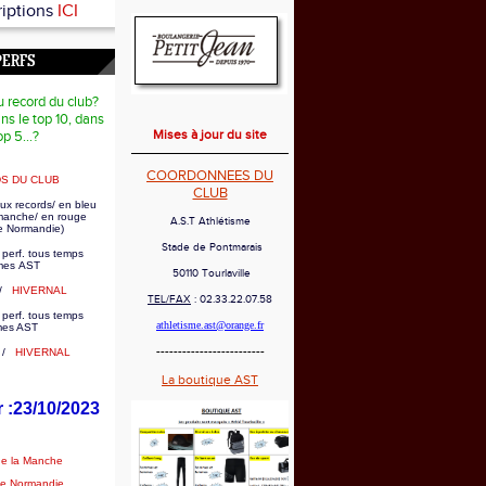
riptions
ICI
PERFS
u record du club?
ns le top 10, dans
Mises à jour du site
op 5...?
COORDONNEES DU
S DU CLUB
CLUB
ux records/ en bleu
 manche/ en rouge
A.S.T Athlétisme
e Normandie)
Stade de Pontmarais
 perf. tous temps
es AST
50110 Tourlaville
/
HIVERNAL
TEL/FAX
: 02.33.22.07.58
 perf. tous temps
athletisme.ast@orange.fr
mes AST
-------------------------
/
HIVERNAL
La boutique AST
r :23/10/2023
de la Manche
de Normandie