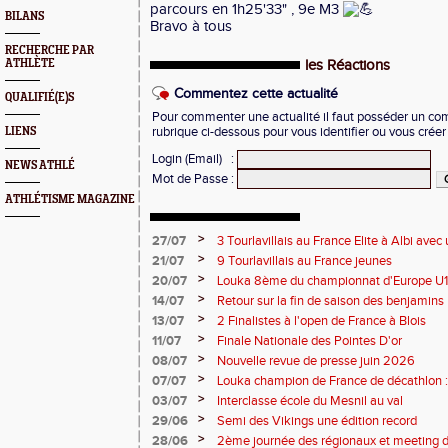
parcours en 1h25'33" , 9e M3
BILANS
Bravo à tous
RECHERCHE PAR
ATHLÈTE
les Réactions
Commentez cette actualité
QUALIFIÉ(E)S
Pour commenter une actualité il faut posséder un compt
LIENS
rubrique ci-dessous pour vous identifier ou vous crée
Login (Email)
:
NEWS ATHLÉ
Mot de Passe
:
ATHLÉTISME MAGAZINE
>
27/07
3 Tourlavillais au France Elite à Albi av
Juliette
>
21/07
9 Tourlavillais au France jeunes
>
20/07
Louka 8ème du championnat d'Europe U18
>
14/07
Retour sur la fin de saison des benjamins
>
13/07
2 Finalistes à l'open de France à Blois
>
11/07
Finale Nationale des Pointes D'or
>
08/07
Nouvelle revue de presse juin 2026
>
07/07
Louka champion de France de décathlon : 
points !
>
03/07
Interclasse école du Mesnil au val
>
29/06
Semi des Vikings une édition record
>
28/06
2ème journée des régionaux et meeting 