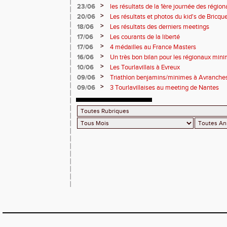
>
23/06
les résultats de la 1ère journée des régio
2 titres
>
20/06
Les résultats et photos du kid's de Bricqu
>
18/06
Les résultats des derniers meetings
>
17/06
Les courants de la liberté
>
17/06
4 médailles au France Masters
>
16/06
Un très bon bilan pour les régionaux min
>
10/06
Les Tourlavillais à Evreux
>
09/06
Triathlon benjamins/minimes à Avranche
>
09/06
3 Tourlavillaises au meeting de Nantes