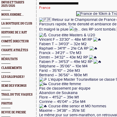
INFOS ET TARIFS
2025/2026
France
NOUS JOINDRE...
Retour sur le Championnat de France 
LA BOUTIQUE DU CLUB
Parcours rapide, forte densité et ambiance de
Et malgré la pluie
… des RP sont tombés
HISTOIRE DE L'AST
Course élite Masters & U20
Vincent F – 33'30" – 48e M1 RP
COMITÉ DIRECTEUR
Fabien T – 34'03" – 32e M2
Raphaël – 34'11" – 21e CA RP
CHARTE ATHLÈTES
Franck – 34'21" – 17e M3
Dimitri – 34'32" – 43e M2 RP
RÉSULTATS
Fabien P – 34'53" – 49e M2 RP
Stéphane – 35'06" – 10e M4
CLASSEMENTS
Farid – 35'10" – 26e M3
Bertrand – 36'56" – 180e M1
LES GALOPADES !
L’équipe Master Tourlavillaise se classe 9
Course élite femme
SEMI DES VIKINGS
Pas de classement par équipe
Abandon de Soukaina
TRAIL DU TUE VAQUES
Flore – 41'52" – 39e M1
Corinne – 45'04" – 25e M4
PHOTOS
Course élite senior et M0 hommes
Maxime – 34'38" – 351e SE
REVUE DE PRESSE
Le même jour sur semi-marathon, on retrouvai