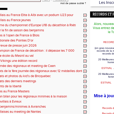
Les Insc
mot de passe oublié ?
RECORDS ET 
illais au France Elite à Albi avec un podium U23 pour
illais au France jeunes
Alors, nouvea
e du championnat d'Europe U18 du décathlon à Riéti
Vous entrez da
r la fin de saison des benjamins
le T
es à l'open de France à Blois
tionale des Pointes D'or
RECORD
revue de presse juin 2026
(en gras nouvea
mpion de France de décathlon : il dépasse les 7 000
records de la
records d
se école du Mesnil au val
20 Meilleures
Vikings une édition record
homm
rnée des régionaux et meeting de Caen
ESTIVAL
tats de la 1ère journée des régionaux avec 12 médailles dont
20 Meilleures
tats et photos du kid's de Bricquebec
fem
tats des derniers meetings
ESTIVAL
ts de la liberté
es au France Masters
Mise à jou
on bilan pour les régionaux minimes à la maison
villais à Evreux
 benjamins/minimes à Avranches
Records 
illaises au meeting de Nantes
Records 