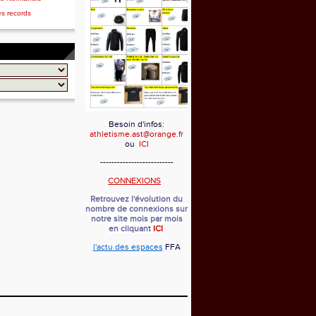
es records
Besoin d'infos:
athletisme.ast@orange.fr
ou
ICI
--------------------------
CONNEXIONS
Retrouvez l'évolution du
nombre de connexions sur
notre site mois par mois
en cliquant
ICI
l'actu des espaces
FFA