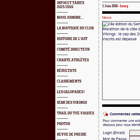
INFOS ET TARIFS
1 Juin 2026 -
henry
2025/2026
News
NOUS JOINDRE...
LA BOUTIQUE DU CLUB
HISTOIRE DE L'AST
COMITÉ DIRECTEUR
CHARTE ATHLÈTES
RÉSULTATS
CLASSEMENTS
LES GALOPADES !
SEMI DES VIKINGS
TRAIL DU TUE VAQUES
Commentez cette 
Pour commenter une actual
PHOTOS
dessous pour vous identi
Login (Email)
:
REVUE DE PRESSE
Mot de Passe
: