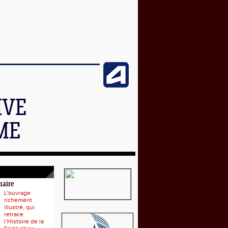
IVE
ME
naire
L'ouvrage
richement
illustré, qui
retrace
l’Histoire de la