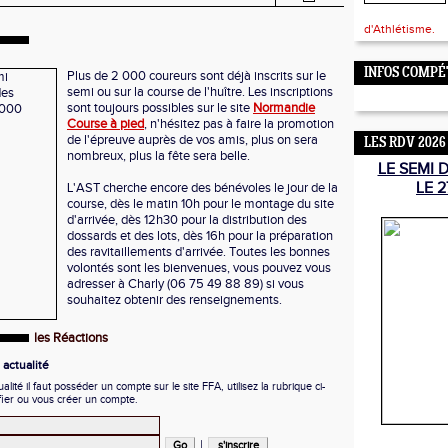
d'Athlétisme.
INFOS COMPÉ
Plus de 2 000 coureurs sont déjà inscrits sur le
semi ou sur la course de l'huître. Les inscriptions
sont toujours possibles sur le site
Normandie
Course à pied
, n'hésitez pas à faire la promotion
de l'épreuve auprès de vos amis, plus on sera
LES RDV 2026
nombreux, plus la fête sera belle.
LE SEMI 
LE 2
L'AST cherche encore des bénévoles le jour de la
course, dès le matin 10h pour le montage du site
d'arrivée, dès 12h30 pour la distribution des
dossards et des lots, dès 16h pour la préparation
des ravitaillements d'arrivée. Toutes les bonnes
volontés sont les bienvenues, vous pouvez vous
adresser à Charly (06 75 49 88 89) si vous
souhaitez obtenir des renseignements.
les Réactions
actualité
ité il faut posséder un compte sur le site FFA, utilisez la rubrique ci-
fier ou vous créer un compte.
|