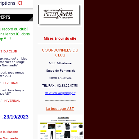
riptions
ICI
PERFS
u record du club?
ns le top 10, dans
Mises à jour du site
op 5...?
COORDONNEES DU
S DU CLUB
CLUB
ux records/ en bleu
 manche/ en rouge
A.S.T Athlétisme
e Normandie)
Stade de Pontmarais
 perf. tous temps
es AST
50110 Tourlaville
/
HIVERNAL
TEL/FAX
: 02.33.22.07.58
 perf. tous temps
athletisme.ast@orange.fr
mes AST
-------------------------
/
HIVERNAL
La boutique AST
r :23/10/2023
de la Manche
de Normandie