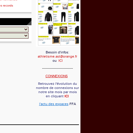
es records
Besoin d'infos:
athletisme.ast@orange.fr
ou
ICI
--------------------------
CONNEXIONS
Retrouvez l'évolution du
nombre de connexions sur
notre site mois par mois
en cliquant
ICI
l'actu des espaces
FFA