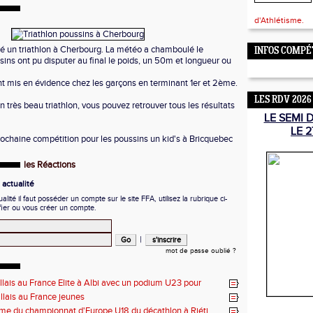
d'Athlétisme.
té un triathlon à Cherbourg. La météo a chamboulé le
INFOS COMPÉ
ns ont pu disputer au final le poids, un 50m et longueur ou
nt mis en évidence chez les garçons en terminant 1er et 2ème.
LES RDV 2026
n très beau triathlon, vous pouvez retrouver tous les résultats
LE SEMI 
LE 2
prochaine compétition pour les poussins un kid's à Bricquebec
les Réactions
actualité
ité il faut posséder un compte sur le site FFA, utilisez la rubrique ci-
fier ou vous créer un compte.
|
mot de passe oublié ?
illais au France Elite à Albi avec un podium U23 pour
illais au France jeunes
e du championnat d'Europe U18 du décathlon à Riéti