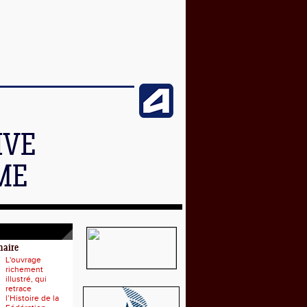
IVE
ME
naire
L'ouvrage
richement
illustré, qui
retrace
l’Histoire de la