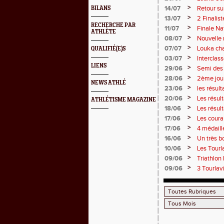
>
14/07
Retour su
BILANS
>
13/07
2 Finalist
RECHERCHE PAR
>
11/07
Finale Na
ATHLÈTE
>
08/07
Nouvelle 
>
07/07
Louka cha
QUALIFIÉ(E)S
points !
>
03/07
Interclas
LIENS
>
29/06
Semi des 
>
28/06
2ème jou
NEWS ATHLÉ
>
23/06
les résul
2 titres
>
20/06
Les résul
ATHLÉTISME MAGAZINE
>
18/06
Les résul
>
17/06
Les couran
>
17/06
4 médaill
>
16/06
Un très b
>
10/06
Les Tourla
>
09/06
Triathlon
>
09/06
3 Tourlav