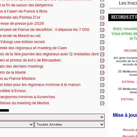
Les Insc
r la fin de saison des benjamins
es à l'open de France à Blois
tionale des Pointes D'or
RECORDS ET 
revue de presse juin 2026
Alors, nouvea
mpion de France de décathlon : il dépasse les 7 000
Vous entrez da
se école du Mesnil au val
le T
Vikings une édition record
rnée des régionaux et meeting de Caen
RECORD
tats de la 1ère journée des régionaux avec 12 médailles dont
(en gras nouvea
tats et photos du kid's de Bricquebec
records de la
records d
tats des derniers meetings
20 Meilleures
ts de la liberté
homm
es au France Masters
ESTIVAL
on bilan pour les régionaux minimes à la maison
20 Meilleures
villais à Evreux
fem
 benjamins/minimes à Avranches
ESTIVAL
illaises au meeting de Nantes
Mise à jou
Records 
Records 