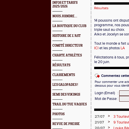
INFOS ET TARIFS
2025/2026
Résultats
NOUS JOINDRE...
14 poussins ont dispu
programme, nos poussi
LA BOUTIQUE DU CLUB
triple saut au choix.
Aiko et Jocelyn se so
HISTOIRE DE L'AST
Tout le monde a fait u
COMITÉ DIRECTEUR
ICI
et les photos
LA
CHARTE ATHLÈTES
Félicitations à tous, 
le 20 juin.
RÉSULTATS
CLASSEMENTS
Commentez cette 
Pour commenter une actual
LES GALOPADES !
dessous pour vous identi
Login (Email)
:
SEMI DES VIKINGS
Mot de Passe
:
TRAIL DU TUE VAQUES
PHOTOS
>
27/07
3 Tourlav
Juliette
>
21/07
9 Tourlav
REVUE DE PRESSE
>
20/07
Louka 8èm