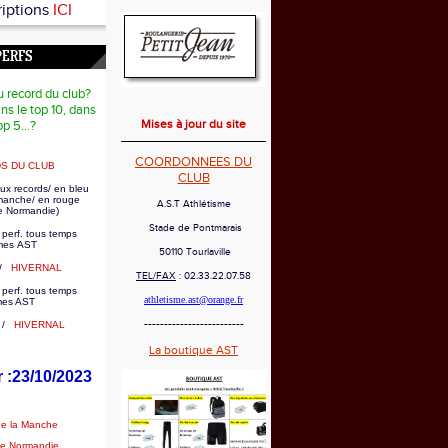
riptions
ICI
PERFS
u record du club?
ns le top 10, dans
Mises à jour du site
op 5...?
COORDONNEES DU
S DU CLUB
CLUB
ux records/ en bleu
 manche/ en rouge
A.S.T Athlétisme
e Normandie)
Stade de Pontmarais
 perf. tous temps
es AST
50110 Tourlaville
/
HIVERNAL
TEL/FAX
: 02.33.22.07.58
 perf. tous temps
athletisme.ast@orange.fr
mes AST
-------------------------
/
HIVERNAL
La boutique AST
r :23/10/2023
de la Manche
de Normandie