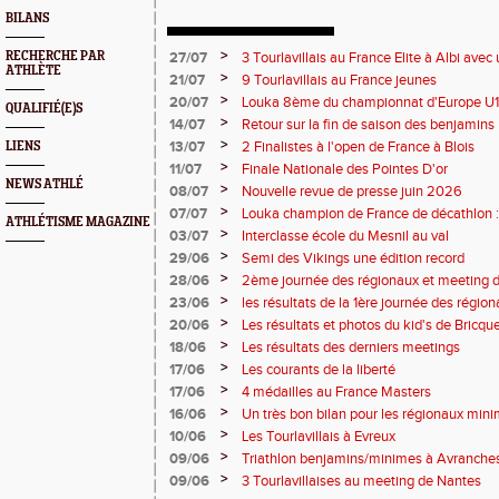
BILANS
>
RECHERCHE PAR
27/07
3 Tourlavillais au France Elite à Albi av
ATHLÈTE
Juliette
>
21/07
9 Tourlavillais au France jeunes
>
20/07
Louka 8ème du championnat d'Europe U18
QUALIFIÉ(E)S
>
14/07
Retour sur la fin de saison des benjamins
>
13/07
2 Finalistes à l'open de France à Blois
LIENS
>
11/07
Finale Nationale des Pointes D'or
NEWS ATHLÉ
>
08/07
Nouvelle revue de presse juin 2026
>
07/07
Louka champion de France de décathlon : 
ATHLÉTISME MAGAZINE
points !
>
03/07
Interclasse école du Mesnil au val
>
29/06
Semi des Vikings une édition record
>
28/06
2ème journée des régionaux et meeting 
>
23/06
les résultats de la 1ère journée des régio
2 titres
>
20/06
Les résultats et photos du kid's de Bricqu
>
18/06
Les résultats des derniers meetings
>
17/06
Les courants de la liberté
>
17/06
4 médailles au France Masters
>
16/06
Un très bon bilan pour les régionaux min
>
10/06
Les Tourlavillais à Evreux
>
09/06
Triathlon benjamins/minimes à Avranche
>
09/06
3 Tourlavillaises au meeting de Nantes