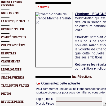
INFOS ET TARIFS
2025/2026
Résultats
NOUS JOINDRE...
Charlotte LEGAGN
tourlavillaise qui e
LA BOUTIQUE DU CLUB
des 2h la saison d
ce critérium nation
HISTOIRE DE L'AST
2h12.
Charlotte semblait
COMITÉ DIRECTEUR
mais nous ne somme
nouvelle saison et c
CHARTE ATHLÈTES
la volonté de Charl
que cette nouvelle
RÉSULTATS
des ses ambitions.
CLASSEMENTS
Retrouvez les résult
compétition en cliq
LES GALOPADES !
les Réactions
SEMI DES VIKINGS
Commentez cette actualité
TRAIL DU TUE VAQUES
Pour commenter une actualité il faut posséder un compt
rubrique ci-dessous pour vous identifier ou vous crée
PHOTOS
Login (Email)
:
REVUE DE PRESSE
Mot de Passe
: