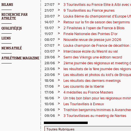
>
27/07
3 Tourlavillais au France Elite à Albi av
BILANS
Juliette
>
21/07
9 Tourlavillais au France jeunes
RECHERCHE PAR
>
20/07
Louka 8ème du championnat d'Europe U18
ATHLÈTE
>
14/07
Retour sur la fin de saison des benjamins
>
13/07
2 Finalistes à l'open de France à Blois
QUALIFIÉ(E)S
>
11/07
Finale Nationale des Pointes D'or
LIENS
>
08/07
Nouvelle revue de presse juin 2026
>
07/07
Louka champion de France de décathlon : 
NEWS ATHLÉ
points !
>
03/07
Interclasse école du Mesnil au val
>
29/06
Semi des Vikings une édition record
ATHLÉTISME MAGAZINE
>
28/06
2ème journée des régionaux et meeting 
>
23/06
les résultats de la 1ère journée des régio
2 titres
>
20/06
Les résultats et photos du kid's de Bricqu
>
18/06
Les résultats des derniers meetings
>
17/06
Les courants de la liberté
>
17/06
4 médailles au France Masters
>
16/06
Un très bon bilan pour les régionaux min
>
10/06
Les Tourlavillais à Evreux
>
09/06
Triathlon benjamins/minimes à Avranche
>
09/06
3 Tourlavillaises au meeting de Nantes