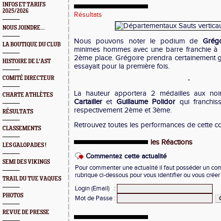
INFOS ET TARIFS
2025/2026
Résultats
NOUS JOINDRE...
Nous pouvons noter le podium de
Grég
LA BOUTIQUE DU CLUB
minimes hommes avec une barre franchie à 
2ème place. Grégoire prendra certainement gou
HISTOIRE DE L'AST
essayait pour la première fois.
COMITÉ DIRECTEUR
La hauteur apportera 2 médailles aux no
CHARTE ATHLÈTES
Cartailler
et
Guillaume Polidor
qui franchis
respectivement 2ème et 3ème.
RÉSULTATS
Retrouvez toutes les performances de cette c
CLASSEMENTS
les Réactions
LES GALOPADES !
Commentez cette actualité
SEMI DES VIKINGS
Pour commenter une actualité il faut posséder un compt
rubrique ci-dessous pour vous identifier ou vous crée
TRAIL DU TUE VAQUES
Login (Email)
:
PHOTOS
Mot de Passe
:
REVUE DE PRESSE