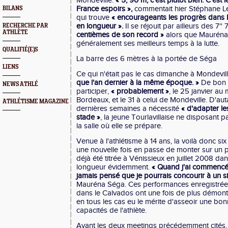
Mondeville.
« 5, 90 m, c'est plutôt bien. C'est
France espoirs »,
commentait hier Stéphane Lep
BILANS
qui trouve
« encourageants les progrès dans 
en longueur ».
Il
se réjouit par ailleurs des 7''
RECHERCHE PAR
ATHLÈTE
centièmes de son record »
alors que Mauréna
généralement ses meilleurs temps à la lutte.
QUALIFIÉ(E)S
La barre des 6 mètres à la portée de Séga
LIENS
Ce qui n'était pas le cas dimanche à Mondevill
que l'an dernier à la même époque. »
De bon 
NEWS ATHLÉ
participer,
« probablement »
, le 25 janvier au
Bordeaux, et le 31 à celui de Mondeville. D'aut
ATHLÉTISME MAGAZINE
dernières semaines a nécessité
« d'adapter le
stade »
, la jeune Tourlavillaise ne disposant 
la salle où elle se prépare.
Venue à l'athlétisme à 14 ans, la voilà donc six
une nouvelle fois en passe de monter sur un p
déjà été titrée à Vénissieux en juillet 2008 da
longueur évidemment.
« Quand j'ai commencé à
jamais pensé que je pourrais concourir à un s
Mauréna Séga. Ces performances enregistrée
dans le Calvados ont une fois de plus démontré
en tous les cas eu le mérite d'asseoir une bon
capacités de l'athlète.
Avant les deux meetings précédemment cités