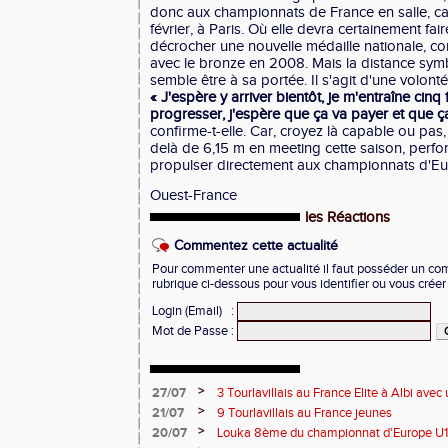
donc aux championnats de France en salle, ca
février, à Paris. Où elle devra certainement fa
décrocher une nouvelle médaille nationale, com
avec le bronze en 2008. Mais la distance sym
semble être à sa portée. Il s'agit d'une volonté
« J'espère y arriver bientôt, je m'entraîne cin
progresser, j'espère que ça va payer et que ça
confirme-t-elle. Car, croyez là capable ou pas,
delà de 6,15 m en meeting cette saison, perfo
propulser directement aux championnats d'Euro
Ouest-France
les Réactions
Commentez cette actualité
Pour commenter une actualité il faut posséder un compt
rubrique ci-dessous pour vous identifier ou vous crée
Login (Email)
:
Mot de Passe
:
>
27/07
3 Tourlavillais au France Elite à Albi av
Juliette
>
21/07
9 Tourlavillais au France jeunes
>
20/07
Louka 8ème du championnat d'Europe U18