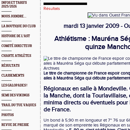
INFOS ET TARIFS
2025/2026
Résultats
NOUS JOINDRE...
mardi 13 janvier 2009 - O
LA BOUTIQUE DU CLUB
HISTOIRE DE L'AST
Athlétisme : Mauréna Sé
quinze Mancho
COMITÉ DIRECTEUR
CHARTE ATHLÈTES
RÉSULTATS
Le titre de championne de France espoir con
CLASSEMENTS
ailes à Mauréna Séga qui débute parfaitement
LES GALOPADES !
Régionaux en salle à Mondeville. 
la Manche, dont la Tourlavillaise, 
SEMI DES VIKINGS
minima directs ou éventuels pour
TRAIL DU TUE VAQUES
de France.
PHOTOS
Un bond à 5,90 m en longueur et 7'' 76 sur 
marqué de son empreinte les Régionaux en s
REVUE DE PRESSE