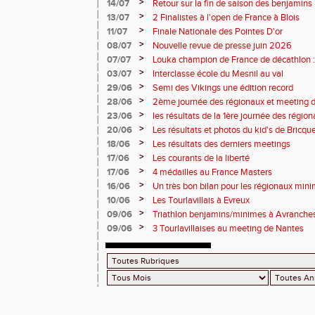
>
14/07
Retour sur la fin de saison des benjamins
>
13/07
2 Finalistes à l'open de France à Blois
>
11/07
Finale Nationale des Pointes D'or
>
08/07
Nouvelle revue de presse juin 2026
>
07/07
Louka champion de France de décathlon : 
points !
>
03/07
Interclasse école du Mesnil au val
>
29/06
Semi des Vikings une édition record
>
28/06
2ème journée des régionaux et meeting 
>
23/06
les résultats de la 1ère journée des régio
2 titres
>
20/06
Les résultats et photos du kid's de Bricqu
>
18/06
Les résultats des derniers meetings
>
17/06
Les courants de la liberté
>
17/06
4 médailles au France Masters
>
16/06
Un très bon bilan pour les régionaux min
>
10/06
Les Tourlavillais à Evreux
>
09/06
Triathlon benjamins/minimes à Avranche
>
09/06
3 Tourlavillaises au meeting de Nantes