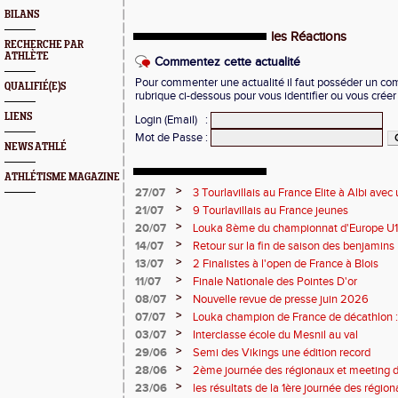
BILANS
les Réactions
RECHERCHE PAR
ATHLÈTE
Commentez cette actualité
Pour commenter une actualité il faut posséder un compt
QUALIFIÉ(E)S
rubrique ci-dessous pour vous identifier ou vous crée
LIENS
Login (Email)
:
Mot de Passe
:
NEWS ATHLÉ
ATHLÉTISME MAGAZINE
>
27/07
3 Tourlavillais au France Elite à Albi av
Juliette
>
21/07
9 Tourlavillais au France jeunes
>
20/07
Louka 8ème du championnat d'Europe U18
>
14/07
Retour sur la fin de saison des benjamins
>
13/07
2 Finalistes à l'open de France à Blois
>
11/07
Finale Nationale des Pointes D'or
>
08/07
Nouvelle revue de presse juin 2026
>
07/07
Louka champion de France de décathlon : 
points !
>
03/07
Interclasse école du Mesnil au val
>
29/06
Semi des Vikings une édition record
>
28/06
2ème journée des régionaux et meeting 
>
23/06
les résultats de la 1ère journée des régio