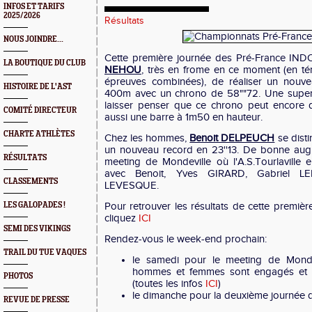
INFOS ET TARIFS
2025/2026
Résultats
NOUS JOINDRE...
Cette première journée des Pré-France IN
LA BOUTIQUE DU CLUB
NEHOU
, très en frome en ce moment (en té
épreuves combinées), de réaliser un nouve
HISTOIRE DE L'AST
400m avec un chrono de 58""72. Une super
laisser penser que ce chrono peut encore d
COMITÉ DIRECTEUR
aussi une barre à 1m50 en hauteur.
CHARTE ATHLÈTES
Chez les hommes,
Benoit DELPEUCH
se dist
un nouveau record en 23''13. De bonne aug
RÉSULTATS
meeting de Mondeville où l'A.S.Tourlaville
avec Benoit, Yves GIRARD, Gabriel L
CLASSEMENTS
LEVESQUE.
LES GALOPADES !
Pour retrouver les résultats de cette premiè
cliquez
ICI
SEMI DES VIKINGS
Rendez-vous le week-end prochain:
TRAIL DU TUE VAQUES
le samedi pour le meeting de Monde
hommes et femmes sont engagés et
PHOTOS
(toutes les infos
ICI
)
le dimanche pour la deuxième journée d
REVUE DE PRESSE