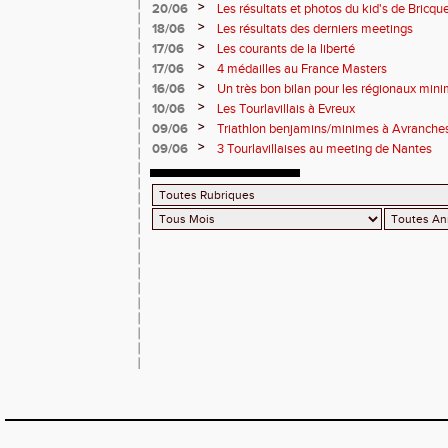
2 titres
>
20/06
Les résultats et photos du kid's de Bricqu
>
18/06
Les résultats des derniers meetings
>
17/06
Les courants de la liberté
>
17/06
4 médailles au France Masters
>
16/06
Un très bon bilan pour les régionaux min
>
10/06
Les Tourlavillais à Evreux
>
09/06
Triathlon benjamins/minimes à Avranche
>
09/06
3 Tourlavillaises au meeting de Nantes