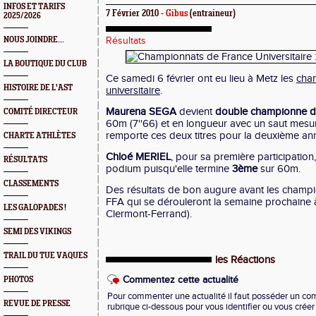
INFOS ET TARIFS
7 Février 2010 -
Gibus
(entraineur)
2025/2026
NOUS JOINDRE...
Résultats
LA BOUTIQUE DU CLUB
Ce samedi 6 février ont eu lieu à Metz les
cha
HISTOIRE DE L'AST
universitaire
.
Maurena SEGA
devient
double championne de
COMITÉ DIRECTEUR
60m (7''66) et en longueur avec un saut mes
remporte ces deux titres pour la deuxième an
CHARTE ATHLÈTES
Chloé MERIEL
, pour sa première participation
RÉSULTATS
podium puisqu'elle termine
3ème
sur 60m.
CLASSEMENTS
Des résultats de bon augure avant les champ
FFA qui se dérouleront la semaine prochaine 
LES GALOPADES !
Clermont-Ferrand).
SEMI DES VIKINGS
TRAIL DU TUE VAQUES
les Réactions
Commentez cette actualité
PHOTOS
Pour commenter une actualité il faut posséder un compt
REVUE DE PRESSE
rubrique ci-dessous pour vous identifier ou vous crée