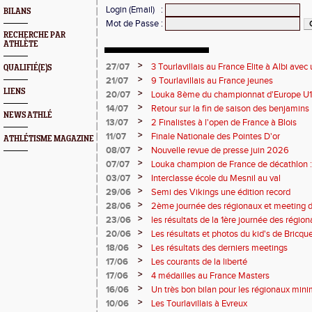
Login (Email)
:
BILANS
Mot de Passe
:
RECHERCHE PAR
ATHLÈTE
>
27/07
3 Tourlavillais au France Elite à Albi av
QUALIFIÉ(E)S
Juliette
>
21/07
9 Tourlavillais au France jeunes
LIENS
>
20/07
Louka 8ème du championnat d'Europe U18
>
14/07
Retour sur la fin de saison des benjamins
NEWS ATHLÉ
>
13/07
2 Finalistes à l'open de France à Blois
>
11/07
Finale Nationale des Pointes D'or
ATHLÉTISME MAGAZINE
>
08/07
Nouvelle revue de presse juin 2026
>
07/07
Louka champion de France de décathlon : 
points !
>
03/07
Interclasse école du Mesnil au val
>
29/06
Semi des Vikings une édition record
>
28/06
2ème journée des régionaux et meeting 
>
23/06
les résultats de la 1ère journée des régio
2 titres
>
20/06
Les résultats et photos du kid's de Bricqu
>
18/06
Les résultats des derniers meetings
>
17/06
Les courants de la liberté
>
17/06
4 médailles au France Masters
>
16/06
Un très bon bilan pour les régionaux min
>
10/06
Les Tourlavillais à Evreux