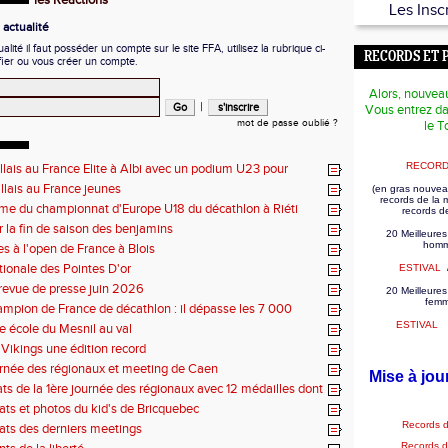
les Réactions
Les Insc
actualité
ité il faut posséder un compte sur le site FFA, utilisez la rubrique ci-
RECORDS ET 
fier ou vous créer un compte.
Alors, nouvea
|
Vous entrez da
mot de passe oublié ?
le T
RECORD
illais au France Elite à Albi avec un podium U23 pour
illais au France jeunes
(en gras nouvea
records de la
e du championnat d'Europe U18 du décathlon à Riéti
records d
r la fin de saison des benjamins
20 Meilleures
homm
es à l'open de France à Blois
tionale des Pointes D'or
ESTIVAL
revue de presse juin 2026
20 Meilleures
fem
mpion de France de décathlon : il dépasse les 7 000
ESTIVAL
se école du Mesnil au val
Vikings une édition record
rnée des régionaux et meeting de Caen
Mise à jou
tats de la 1ère journée des régionaux avec 12 médailles dont
tats et photos du kid's de Bricquebec
Records 
tats des derniers meetings
Records 