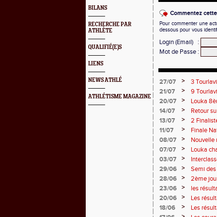
BILANS
Commentez cette 
Pour commenter une actual
RECHERCHE PAR
dessous pour vous identi
ATHLÈTE
Login (Email)
:
QUALIFIÉ(E)S
Mot de Passe
:
LIENS
NEWS ATHLÉ
>
27/07
3 Tourlav
Juliette
>
21/07
9 Tourlav
ATHLÉTISME MAGAZINE
>
20/07
Louka 8èm
>
14/07
Retour su
>
13/07
2 Finalist
>
11/07
Finale Na
>
08/07
Nouvelle 
>
07/07
Louka cha
points !
>
03/07
Interclas
>
29/06
Semi des 
>
28/06
2ème jou
>
23/06
les résul
2 titres
>
20/06
Les résul
>
18/06
Les résul
>