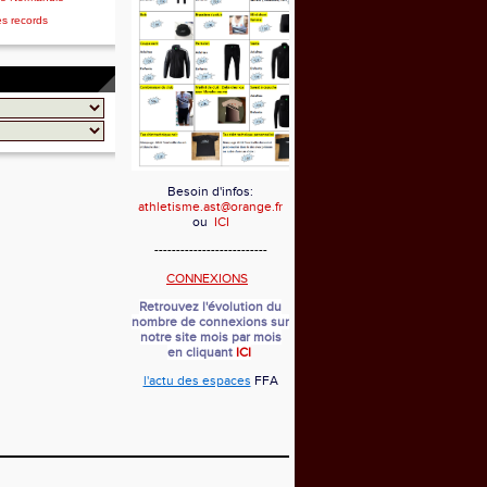
es records
Besoin d'infos:
athletisme.ast@orange.fr
ou
ICI
--------------------------
CONNEXIONS
Retrouvez l'évolution du
nombre de connexions sur
notre site mois par mois
en cliquant
ICI
l'actu des espaces
FFA