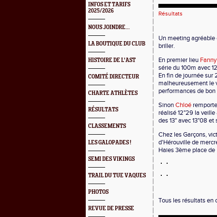
INFOS ET TARIFS
2025/2026
Résultats
NOUS JOINDRE...
Un meeting agréable et
LA BOUTIQUE DU CLUB
briller.
En premier lieu
Fanny
HISTOIRE DE L'AST
série du 100m avec 12
En fin de journée su
COMITÉ DIRECTEUR
malheureusement le ve
performances de bon a
CHARTE ATHLÈTES
Sinon
Chloé
remporte 
RÉSULTATS
réalisé 12"29 la veill
des 13" avec 13"08 et
CLASSEMENTS
Chez les Garçons, vict
d'Hérouville de mercre
LES GALOPADES !
Haies 3ème place de
SEMI DES VIKINGS
TRAIL DU TUE VAQUES
PHOTOS
Tous les résultats en 
REVUE DE PRESSE