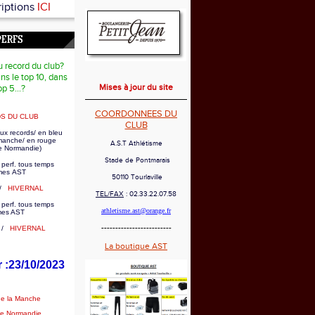
riptions
ICI
PERFS
u record du club?
ns le top 10, dans
Mises à jour du site
op 5...?
COORDONNEES DU
S DU CLUB
CLUB
ux records/ en bleu
 manche/ en rouge
A.S.T Athlétisme
e Normandie)
Stade de Pontmarais
 perf. tous temps
es AST
50110 Tourlaville
/
HIVERNAL
TEL/FAX
: 02.33.22.07.58
 perf. tous temps
athletisme.ast@orange.fr
mes AST
-------------------------
/
HIVERNAL
La boutique AST
r :23/10/2023
de la Manche
de Normandie