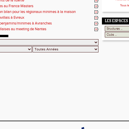
ts de la liberté
es au France Masters
Tous l
on bilan pour les régionaux minimes à la maison
villais à Evreux
LES ESPACES
 benjamins/minimes à Avranches
illaises au meeting de Nantes