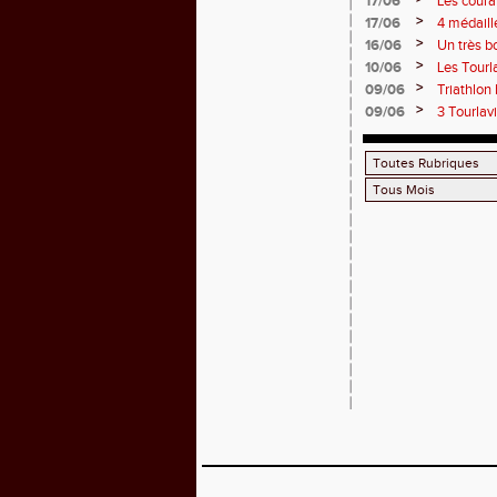
17/06
Les couran
>
17/06
4 médaill
>
16/06
Un très b
>
10/06
Les Tourla
>
09/06
Triathlon
>
09/06
3 Tourlav