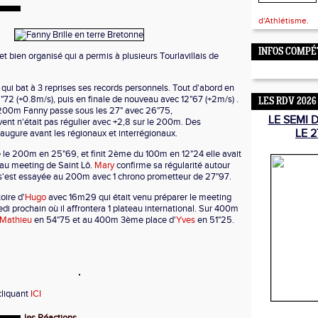
d'Athlétisme.
INFOS COMPÉ
 bien organisé qui a permis à plusieurs Tourlavillais de
qui bat à 3 reprises ses records personnels. Tout d'abord en
"72 (+0.8m/s), puis en finale de nouveau avec 12"67 (+2m/s) .
LES RDV 2026
r 200m Fanny passe sous les 27" avec 26"75,
LE SEMI 
nt n'était pas régulier avec +2,8 sur le 200m. Des
LE 2
ugure avant les régionaux et interrégionaux.
le 200m en 25"69, et finit 2ème du 100m en 12"24 elle avait
e au meeting de Saint Lô.
Mary
confirme sa régularité autour
 s'est essayée au 200m avec 1 chrono prometteur de 27"97.
oire d'
Hugo
avec 16m29 qui était venu préparer le meeting
di prochain où il affrontera 1 plateau international. Sur 400m
Mathieu
en 54"75 et au 400m 3ème place d'
Yves
en 51"25.
cliquant
ICI