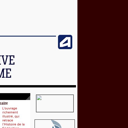
IVE
ME
naire
L'ouvrage
richement
illustré, qui
retrace
l’Histoire de la