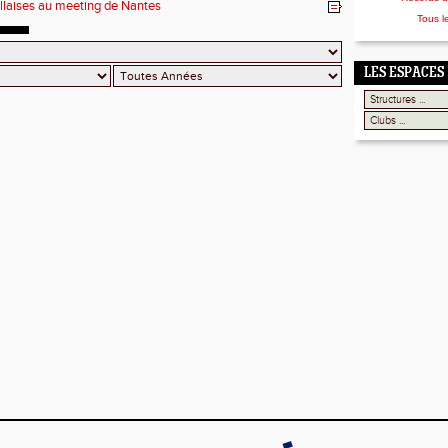
illaises au meeting de Nantes
Tous l
LES ESPACES