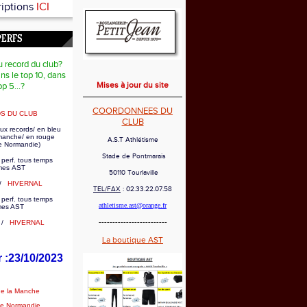
riptions
ICI
PERFS
u record du club?
ns le top 10, dans
Mises à jour du site
op 5...?
COORDONNEES DU
S DU CLUB
CLUB
ux records/ en bleu
 manche/ en rouge
A.S.T Athlétisme
e Normandie)
Stade de Pontmarais
 perf. tous temps
es AST
50110 Tourlaville
/
HIVERNAL
TEL/FAX
: 02.33.22.07.58
 perf. tous temps
athletisme.ast@orange.fr
mes AST
-------------------------
/
HIVERNAL
La boutique AST
r :23/10/2023
de la Manche
de Normandie