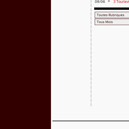
>
09/06
3 Tourlav