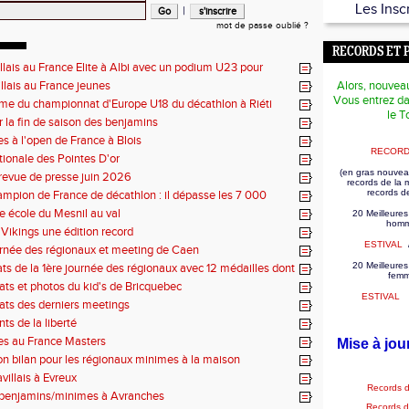
Les Insc
|
mot de passe oublié ?
RECORDS ET 
illais au France Elite à Albi avec un podium U23 pour
illais au France jeunes
Alors, nouvea
Vous entrez da
e du championnat d'Europe U18 du décathlon à Riéti
le T
r la fin de saison des benjamins
es à l'open de France à Blois
RECORD
tionale des Pointes D'or
(en gras nouvea
revue de presse juin 2026
records de la
records d
mpion de France de décathlon : il dépasse les 7 000
se école du Mesnil au val
20 Meilleures
homm
Vikings une édition record
ESTIVAL
rnée des régionaux et meeting de Caen
20 Meilleures
tats de la 1ère journée des régionaux avec 12 médailles dont
fem
tats et photos du kid's de Bricquebec
ESTIVAL
tats des derniers meetings
ts de la liberté
es au France Masters
Mise à jou
on bilan pour les régionaux minimes à la maison
villais à Evreux
Records 
 benjamins/minimes à Avranches
Records 