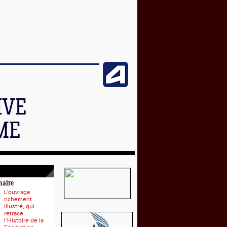
IVE
ME
naire
L'ouvrage
richement
illustré, qui
retrace
l’Histoire de la