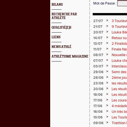
Mot de Passe
:
BILANS
RECHERCHE PAR
ATHLÈTE
>
27/07
3 Tourlav
Juliette
>
21/07
9 Tourlav
QUALIFIÉ(E)S
>
20/07
Louka 8èm
>
LIENS
14/07
Retour su
>
13/07
2 Finalist
NEWS ATHLÉ
>
11/07
Finale Na
>
08/07
Nouvelle 
ATHLÉTISME MAGAZINE
>
07/07
Louka cha
points !
>
03/07
Interclas
>
29/06
Semi des 
>
28/06
2ème jou
>
23/06
les résul
2 titres
>
20/06
Les résul
>
18/06
Les résul
>
17/06
Les couran
>
17/06
4 médaill
>
16/06
Un très b
>
10/06
Les Tourla
>
09/06
Triathlon