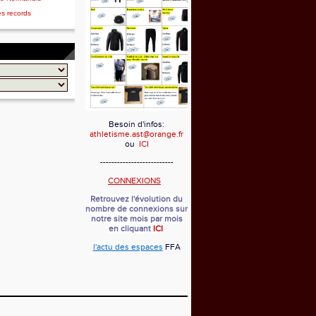
es records
Besoin d'infos:
athletisme.ast@orange.fr
ou
ICI
--------------------------
CONNEXIONS
Retrouvez l'évolution du
nombre de connexions sur
notre site mois par mois
en cliquant
ICI
l'actu des espaces
FFA