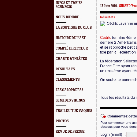
INFOS ET TARIFS
13 Juin 2010 -
GIRARD Yve
2025/2026
Résultats
NOUS JOINDRE...
LA BOUTIQUE DU CLUB
Cédric
termine 4ème d
HISTOIRE DE L'AST
derrière 2 Américains 
et se rapproche petit
COMITÉ DIRECTEUR
fixé par la Fédération 
CHARTE ATHLÈTES
La fédération Sélect
France Elite ayant réa
RÉSULTATS
un troisième ayant r
On souhaite bonne cha
CLASSEMENTS
LES GALOPADES !
Tous les résultats du
SEMI DES VIKINGS
TRAIL DU TUE VAQUES
Commentez cette 
PHOTOS
Pour commenter une actual
dessous pour vous identi
REVUE DE PRESSE
Login (Email)
: