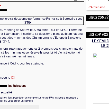
s
d'Athlétisme.
INFOS COMPÉ
u meeting de Sotteville-Alma athlé Tour en 13"59. Il termine
et 1 Jamaicain. Il conforte sa deuxième place au bilan national
LES RDV 2026
 à petit des minimas des Championnats d'Europe à Barcelone
LE SEMI 
à 13"44.
LE 2
ionnera automatiquement les 2 premiers des championnats de
lisé les minimas et se réserve la possibilité d'en sélectionné
éalisé ces mêmes minimas.
nce à Cédric pour les atteindre.
 meeting
ICI
les Réactions
actualité
ité il faut posséder un compte sur le site FFA, utilisez la rubrique ci-
fier ou vous créer un compte.