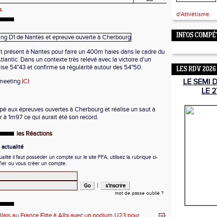
s
d'Athlétisme.
INFOS COMPÉ
t présent à Nantes pour faire un 400m haies dans le cadre du
antic. Dans un contexte très relevé avec la victoire d'un
lise 54"43 et confirme sa régularité autour des 54"50.
LES RDV 2026
 meeting
ICI
LE SEMI 
LE 2
cipé aux épreuves ouvertes à Cherbourg et réalise un saut à
 à 1m97 ce qui aurait été son record.
les Réactions
actualité
ité il faut posséder un compte sur le site FFA, utilisez la rubrique ci-
fier ou vous créer un compte.
|
mot de passe oublié ?
illais au France Elite à Albi avec un podium U23 pour