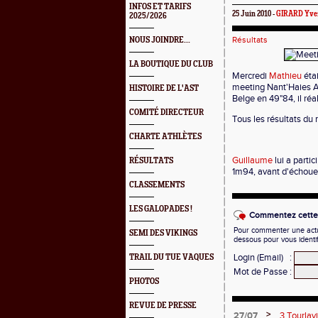
INFOS ET TARIFS
25 Juin 2010 -
GIRARD Yve
2025/2026
Résultats
NOUS JOINDRE...
LA BOUTIQUE DU CLUB
Mercredi
Mathieu
étai
meeting Nant'Haies Atl
HISTOIRE DE L'AST
Belge en 49"84, il réa
COMITÉ DIRECTEUR
Tous les résultats du
CHARTE ATHLÈTES
Guillaume
lui a parti
RÉSULTATS
1m94, avant d'échouer
CLASSEMENTS
LES GALOPADES !
Commentez cette 
Pour commenter une actual
SEMI DES VIKINGS
dessous pour vous identi
Login (Email)
:
TRAIL DU TUE VAQUES
Mot de Passe
:
PHOTOS
REVUE DE PRESSE
>
27/07
3 Tourlav