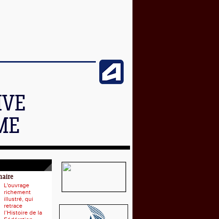
IVE
ME
naire
L'ouvrage
richement
illustré, qui
retrace
l’Histoire de la