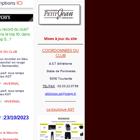
riptions
ICI
PERFS
u record du club?
ns le top 10, dans
Mises à jour du site
op 5...?
COORDONNEES DU
S DU CLUB
CLUB
ux records/ en bleu
 manche/ en rouge
A.S.T Athlétisme
e Normandie)
Stade de Pontmarais
 perf. tous temps
es AST
50110 Tourlaville
/
HIVERNAL
TEL/FAX
: 02.33.22.07.58
 perf. tous temps
athletisme.ast@orange.fr
mes AST
-------------------------
/
HIVERNAL
La boutique AST
r :23/10/2023
de la Manche
de Normandie