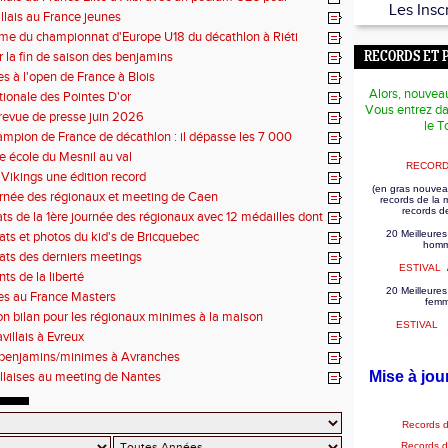
Les Insc
illais au France jeunes
e du championnat d'Europe U18 du décathlon à Riéti
r la fin de saison des benjamins
RECORDS ET 
es à l'open de France à Blois
Alors, nouvea
tionale des Pointes D'or
Vous entrez da
revue de presse juin 2026
le T
mpion de France de décathlon : il dépasse les 7 000
se école du Mesnil au val
RECORD
Vikings une édition record
(en gras nouvea
rnée des régionaux et meeting de Caen
records de la
records d
tats de la 1ère journée des régionaux avec 12 médailles dont
20 Meilleures
tats et photos du kid's de Bricquebec
homm
tats des derniers meetings
ESTIVAL
ts de la liberté
20 Meilleures
es au France Masters
fem
on bilan pour les régionaux minimes à la maison
ESTIVAL
villais à Evreux
 benjamins/minimes à Avranches
Mise à jou
illaises au meeting de Nantes
Records 
Records 