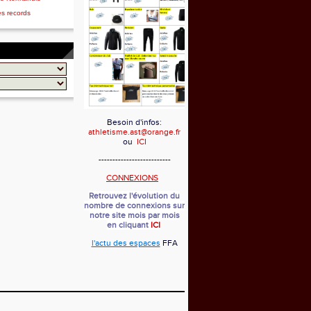
es records
Besoin d'infos:
athletisme.ast@orange.fr
ou
ICI
--------------------------
CONNEXIONS
Retrouvez l'évolution du
nombre de connexions sur
notre site mois par mois
en cliquant
ICI
l'actu des espaces
FFA