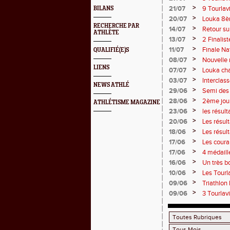
Juliette
>
21/07
9 Tourlav
BILANS
>
20/07
Louka 8èm
RECHERCHE PAR
>
14/07
Retour su
ATHLÈTE
>
13/07
2 Finalist
>
11/07
Finale Na
QUALIFIÉ(E)S
>
08/07
Nouvelle 
LIENS
>
07/07
Louka cha
points !
>
03/07
Interclas
NEWS ATHLÉ
>
29/06
Semi des 
>
28/06
2ème jou
ATHLÉTISME MAGAZINE
>
23/06
les résul
2 titres
>
20/06
Les résul
>
18/06
Les résul
>
17/06
Les couran
>
17/06
4 médaill
>
16/06
Un très b
>
10/06
Les Tourla
>
09/06
Triathlon
>
09/06
3 Tourlav