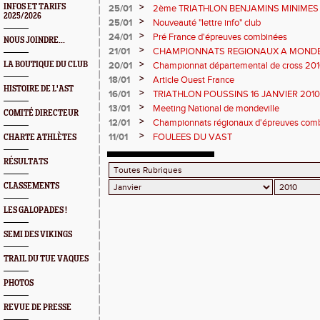
>
INFOS ET TARIFS
25/01
2ème TRIATHLON BENJAMINS MINIME
2025/2026
>
25/01
Nouveauté "lettre info" club
>
24/01
Pré France d'épreuves combinées
NOUS JOINDRE...
>
21/01
CHAMPIONNATS REGIONAUX A MONDE
>
LA BOUTIQUE DU CLUB
20/01
Championnat départemental de cross 2010 
champions à Carentan
>
18/01
Article Ouest France
HISTOIRE DE L'AST
>
16/01
TRIATHLON POUSSINS 16 JANVIER 2010
>
13/01
Meeting National de mondeville
COMITÉ DIRECTEUR
>
12/01
Championnats régionaux d'épreuves com
>
11/01
FOULEES DU VAST
CHARTE ATHLÈTES
RÉSULTATS
CLASSEMENTS
LES GALOPADES !
SEMI DES VIKINGS
TRAIL DU TUE VAQUES
PHOTOS
REVUE DE PRESSE