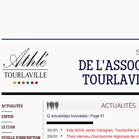
DE L'ASSO
TOURLAVI
ACTUALITÉS
ACTUALITÉS
12 actualité(s) trouvée(s) | Page 1/1
EDITOS
LE CLUB
>
30/01
Kids Athlé, aprés Valognes, Tourlaville le
>
29/01
Thaïs Hervieu championne régionale de cr
FEUILLE D'INSCRIPTION