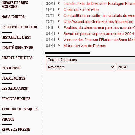
>
INFOS ET TARIFS
20/11
Les résultats de Deauville, Boulogne Billanc
2025/2026
>
19/11
Cross de Flamanville
>
17/11
Compétitions en salle, les résultats du we
NOUS JOINDRE...
>
17/11
Une Assemblée Génarale très fréquentée
>
LA BOUTIQUE DU CLUB
11/11
Foulées, du blanc et noir plein les rues de 
podiums
>
06/11
Revue de presse septembre octobre 2024
HISTOIRE DE L'AST
>
04/11
Victoire des filles sur l'Ekiden de Saint Mal
>
03/11
Marathon vert de Rennes
COMITÉ DIRECTEUR
CHARTE ATHLÈTES
RÉSULTATS
CLASSEMENTS
LES GALOPADES !
SEMI DES VIKINGS
TRAIL DU TUE VAQUES
PHOTOS
REVUE DE PRESSE