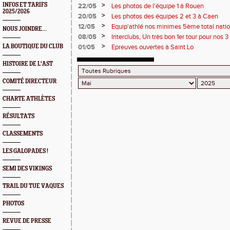
>
INFOS ET TARIFS
22/05
Les photos de l'équipe 1 à Rouen
2025/2026
>
20/05
Les photos des équipes 2 et 3 à Caen
>
12/05
Equip'athlé nos minimes 5ème total natio
NOUS JOINDRE...
>
08/05
Interclubs, Un très bon 1er tour pour nos 
>
LA BOUTIQUE DU CLUB
01/05
Epreuves ouvertes à Saint Lo
HISTOIRE DE L'AST
COMITÉ DIRECTEUR
CHARTE ATHLÈTES
RÉSULTATS
CLASSEMENTS
LES GALOPADES !
SEMI DES VIKINGS
TRAIL DU TUE VAQUES
PHOTOS
REVUE DE PRESSE