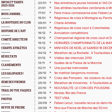
et Sports
>
INFOS ET TARIFS
23/01
Nos entraîneurs jeunes honorés à l'AG O
2025/2026
>
21/01
Des athlètes tourlavillais combinards à 
régionaux
>
17/01
Faire mieux connaissance avec Fabien Lecu
NOUS JOINDRE...
l'AST !
>
15/01
Régionaux de cross à Mortagne au Perche
>
LA BOUTIQUE DU CLUB
09/01
Charte Athlètes
>
04/01
Régionaux de cross court à Colombelles
HISTOIRE DE L'AST
>
19/12
Annulation compétitions
>
18/12
Championnat régional de cross court et 
COMITÉ DIRECTEUR
Valognes le 9 janvier
>
15/12
HORAIRES CHAMPIONNATS DE LA MA
>
13/12
MINI KIDS DE NOEL LE SAMEDI 18 DECE
CHARTE ATHLÈTES
ATHLETES SONT BIENVENUS.
>
04/12
Marathon de La Rochelle : 4 Tourlavillais é
RÉSULTATS
>
01/12
Vidéos des interclubs 2010
>
13/11
foulées de la Presse de la Manche
CLASSEMENTS
>
02/11
Une journée mémorable
>
29/10
1er triathlon benjamins-minimes
LES GALOPADES !
>
25/10
Cross des Pompiers : les couleurs du club 
SEMI DES VIKINGS
>
25/10
Marathon de Vincennes : 4 Tourlavillais p
>
20/10
NOUVEAUTE: LE COIN DES POUSSINS
TRAIL DU TUE VAQUES
>
05/10
Nicolas 16e des France
>
04/10
TEST VMA
PHOTOS
>
28/09
Fabien Lecuir, nouvelle recrue du demi-fo
>
REVUE DE PRESSE
28/09
Nico aux France de Marche des 50 km