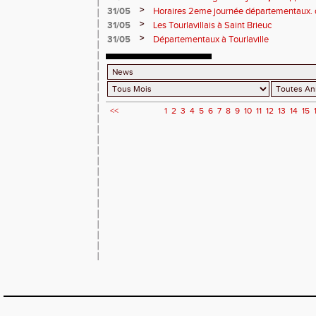
>
31/05
Horaires 2eme journée départementaux. 
>
31/05
Les Tourlavillais à Saint Brieuc
>
31/05
Départementaux à Tourlaville
<<
1
2
3
4
5
6
7
8
9
10
11
12
13
14
15