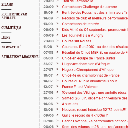
>
28/09
Trail de Fermanville
BILANS
>
20/09
Compétition Challenge d'automne
>
19/09
Rentrée des Poussins : des animateurs "a
RECHERCHE PAR
nouveaux.
>
14/09
Records de club et meilleurs performanc
ATHLÈTE
>
13/09
Compétition de rentrée
QUALIFIÉ(E)S
>
06/09
Kids Athlé du 04 septembre: promouvoir l'
journée des Associations
>
05/09
Les Tourlavillais à Aurigny
LIENS
>
23/08
Course sur Routes
>
11/08
Course du Run 2010 : au dela des résultat
NEWS ATHLÉ
populaire
>
07/08
Résultat de Chloé MERIEL en équipe de F
ATHLÉTISME MAGAZINE
>
01/08
Chloé en équipe de France Junior
>
31/07
Hugo vice champion d'Afrique
>
27/07
Hugo au Championnat d'Afrique
>
18/07
Chloé 4e au championnat de France
>
14/07
Course du Run le dimanche 8 août
>
12/07
France Elite à Valence
>
27/06
10e semi des Vikings : une parfaite réussi
>
18/06
Samedi 26 juin, dixième anniversaire des
>
14/06
Arzimutés
>
13/06
Nouveau record Interclub 52172 points!!!!
>
09/06
Qui a le record du 4 x 100m ?
>
07/06
Cédric Lavanne, 2e performance nationale
Argentan
>
06/06
Semi des Vikings le 26 juin : ça s'approch