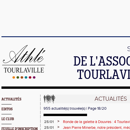
DE L'ASSO
TOURLAVI
ACTUALITÉS
ACTUALITÉS
955 actualité(s) trouvée(s) | Page 18/20
EDITOS
LE CLUB
>
25/01
Ronde de la galette à Douvres : 4 Tourlavi
>
25/01
Jean Pierre Minerbe, notre président, mé
FEUILLE D'INSCRIPTION