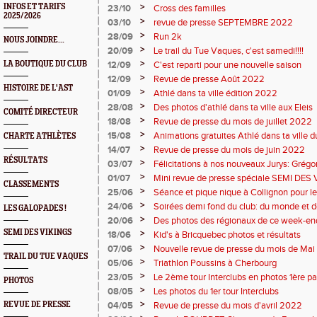
>
INFOS ET TARIFS
23/10
Cross des familles
2025/2026
>
03/10
revue de presse SEPTEMBRE 2022
>
28/09
Run 2k
NOUS JOINDRE...
>
20/09
Le trail du Tue Vaques, c'est samedi!!!!
>
LA BOUTIQUE DU CLUB
12/09
C'est reparti pour une nouvelle saison
>
12/09
Revue de presse Août 2022
HISTOIRE DE L'AST
>
01/09
Athlé dans ta ville édition 2022
>
28/08
Des photos d'athlé dans ta ville aux Eleis
COMITÉ DIRECTEUR
>
18/08
Revue de presse du mois de juillet 2022
>
15/08
Animations gratuites Athlé dans ta ville 
CHARTE ATHLÈTES
>
14/07
Revue de presse du mois de juin 2022
RÉSULTATS
>
03/07
Félicitations à nos nouveaux Jurys: Grégor
Rodolphe et à Lucie nouvelle juge fédéral
>
01/07
Mini revue de presse spéciale SEMI DES
CLASSEMENTS
>
25/06
Séance et pique nique à Collignon pour l
>
24/06
Soirées demi fond du club: du monde et d
LES GALOPADES !
>
20/06
Des photos des régionaux de ce week-en
SEMI DES VIKINGS
>
18/06
Kid's à Bricquebec photos et résultats
>
07/06
Nouvelle revue de presse du mois de Ma
TRAIL DU TUE VAQUES
>
05/06
Triathlon Poussins à Cherbourg
>
23/05
Le 2ème tour Interclubs en photos 1ère pa
PHOTOS
>
08/05
Les photos du 1er tour Interclubs
>
REVUE DE PRESSE
04/05
Revue de presse du mois d'avril 2022