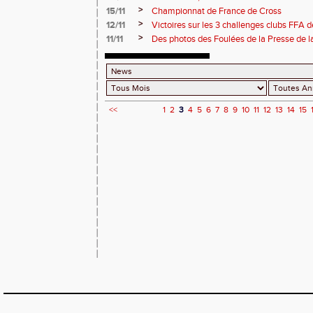
>
15/11
Championnat de France de Cross
>
12/11
Victoires sur les 3 challenges clubs FFA 
>
11/11
Des photos des Foulées de la Presse de 
<<
1
2
3
4
5
6
7
8
9
10
11
12
13
14
15