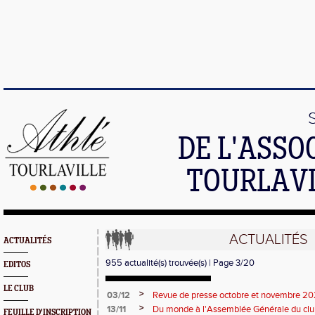
DE L'ASSO
TOURLAVI
ACTUALITÉS
ACTUALITÉS
955 actualité(s) trouvée(s) | Page 3/20
EDITOS
LE CLUB
>
03/12
Revue de presse octobre et novembre 2
>
13/11
Du monde à l'Assemblée Générale du clu
FEUILLE D'INSCRIPTION