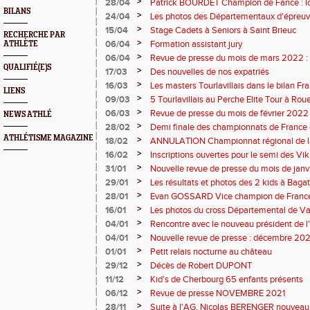
>
28/04
Patrick BOURDET Champion de Fance : lo
BILANS
>
24/04
Les photos des Départementaux d'épreuv
ouvertes
>
15/04
Stage Cadets à Seniors à Saint Brieuc
RECHERCHE PAR
>
06/04
Formation assistant jury
ATHLÈTE
>
06/04
Revue de presse du mois de mars 2022 : u
QUALIFIÉ(E)S
>
17/03
Des nouvelles de nos expatriés
>
16/03
Les masters Tourlavillais dans le bilan Fr
LIENS
mondial 2021
>
09/03
5 Tourlavillais au Perche Elite Tour à Rou
>
06/03
Revue de presse du mois de février 2022
NEWS ATHLÉ
>
28/02
Demi finale des championnats de France
ATHLÉTISME MAGAZINE
>
18/02
ANNULATION Championnat régional de l
>
16/02
Inscriptions ouvertes pour le semi des Vi
>
31/01
Nouvelle revue de presse du mois de jan
>
29/01
Les résultats et photos des 2 kids à Bagat
>
28/01
Evan GOSSARD Vice champion de France 
>
16/01
Les photos du cross Départemental de V
>
04/01
Rencontre avec le nouveau président de
>
04/01
Nouvelle revue de presse : décembre 202
>
01/01
Petit relais nocturne au château
>
29/12
Décès de Robert DUPONT
>
11/12
Kid's de Cherbourg 65 enfants présents
>
06/12
Revue de presse NOVEMBRE 2021
>
28/11
Suite à l'AG, Nicolas BERENGER nouveau 