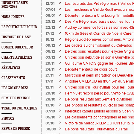
>
INFOS ET TARIFS
12/01
Les résultats des Pré régionaux à Val de R
2025/2026
>
07/01
Les marcheurs à Val de Reuil avec un rec
>
06/01
Départementaux à Cherbourg: 17 médailles
NOUS JOINDRE...
>
23/12
Des Pré Régionaux réussis pour les Tourlav
>
LA BOUTIQUE DU CLUB
22/12
Audrey commence fort sa saison avec 4
>
17/12
10km de Sées et Corrida de Noël à Caren
HISTOIRE DE L'AST
>
16/12
Régionaux d'épreuves combinées, Antoni
en argent, record de club en hauteur pou
>
09/12
Les cadets au championnat du Calvados
COMITÉ DIRECTEUR
>
06/12
De très bons résultats pour le lycée Grig
>
03/12
Un très bon début de saison à Granville po
CHARTE ATHLÈTES
>
29/11
Guillaume CATOIS gagne les Foulées Bri
RÉSULTATS
>
24/11
Départementaux de cross court
>
21/11
Marathon et semi marathon de Deauville
CLASSEMENTS
>
17/11
Antoine CAILLAUD en 1h04'54" au Semi!!!
>
12/11
Un très bon cru Tourlavillais pour les Fou
LES GALOPADES !
>
29/10
Perf N3 et record perso pour Antoine CA
SEMI DES VIKINGS
>
28/10
De bons résultats aux Sentiers d'Allones
>
13/10
Les photos et résultats du cross des pomp
TRAIL DU TUE VAQUES
>
07/10
Interclubs cadets juniors espoirs à Caen 
se retrouver au France
>
05/10
Les classements par catégories et les pho
PHOTOS
Vaques
>
01/10
Victoire de Margaux LEMOUTON sur la 
>
REVUE DE PRESSE
30/09
De bons résultats Tourlavillais au Trail