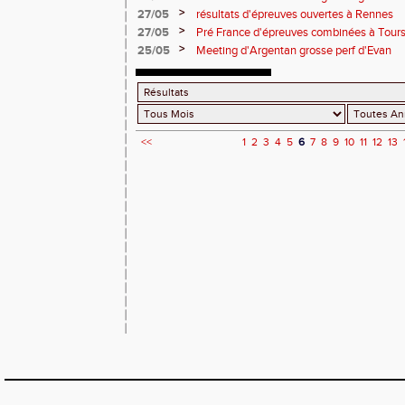
>
27/05
résultats d'épreuves ouvertes à Rennes
>
27/05
Pré France d'épreuves combinées à Tour
>
25/05
Meeting d'Argentan grosse perf d'Evan
<<
1
2
3
4
5
6
7
8
9
10
11
12
13