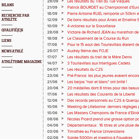
>
29/09
Les résultats du Trail du Tue Vaques
BILANS
>
21/09
Patrick BOURDET au Championnat d'Europ
>
18/09
Pierre Antoine RUEL remporte un 50km e
RECHERCHE PAR
>
12/09
De bons résultats pour Anaïs et Emeline
ATHLÈTE
LEMOUTON
>
10/09
4 victoires sur la Siouvillaise
QUALIFIÉ(E)S
>
28/08
Victoire de Richard JEAN au marathon de 
>
18/08
Le Classement de la Course du Run
LIENS
>
17/08
Pour le 15 aout des Tourlavillais étaient de
à Sainte Marie du Mont
>
25/07
Audrey 9ème des FOJE
NEWS ATHLÉ
>
17/07
Les résultats du trail de la Mère Denis
ATHLÉTISME MAGAZINE
>
14/07
3 Tourlavillais aux Interligues Cadets
>
04/07
Les résultats du C2S
>
23/06
Pré-France: les plus jeunes avaient encor
>
21/06
Les barjos "noir et blanc" ont brillé !
>
20/06
20 médailles dont 8 titres pour des beau
>
17/06
Les résultats des Courants de la Liberté
>
12/06
Des records personnels au C2S à Querque
>
10/06
Meeting de Lillebonne: derniers réglages p
>
10/06
Les Masters Champions de France d'Ekid
>
08/06
Nicolas Picard prend une grosse option po
Elite à la marche
>
04/06
Départementaux : 16 titres et une pluie de
tourlavillais
>
03/06
Timothée au France Universitaire
>
02/06
Soirée 5000m et meeting à Fougéres