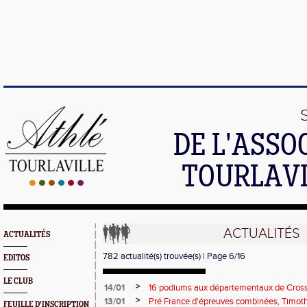
DE L'ASSO
TOURLAVI
ACTUALITÉS
ACTUALITÉS
782 actualité(s) trouvée(s) | Page 6/16
EDITOS
LE CLUB
>
14/01
16 podiums aux départementaux de Cros
>
13/01
Pré France d'épreuves combinées, Timot
FEUILLE D'INSCRIPTION