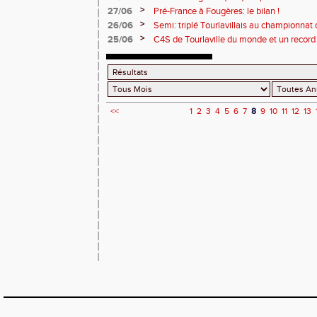
>
27/06
Pré-France à Fougères: le bilan !
>
26/06
Semi: triplé Tourlavillais au championnat
>
25/06
C4S de Tourlaville du monde et un record
8/2/2/8
<<
1
2
3
4
5
6
7
8
9
10
11
12
13