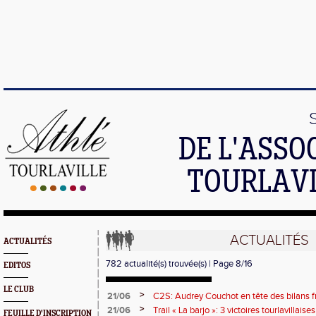
DE L'ASSO
TOURLAVI
ACTUALITÉS
ACTUALITÉS
782 actualité(s) trouvée(s) | Page 8/16
EDITOS
LE CLUB
>
21/06
C2S: Audrey Couchot en tête des bilans f
7ème
>
21/06
Trail « La barjo »: 3 victoires tourlavillaises
FEUILLE D'INSCRIPTION