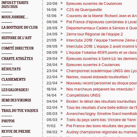
>
INFOS ET TARIFS
20/06
Epreuves ouvertes de Coutances
2025/2026
>
14/06
C2S de Querqueville
>
13/06
Courants de la liberté: Richard Jean et An
NOUS JOINDRE...
>
06/06
Pré France d'épreuves combinées à Laval
>
LA BOUTIQUE DU CLUB
28/05
Départementaux Cadets à Séniors à Quer
de titre
>
24/05
2ème tour Régional de l'équipe 2
HISTOIRE DE L'AST
>
21/05
Interclubs 2018: l'équipe 1 termine 2ème 
>
09/05
Interclubs 2018: L'équipe 2 avait montré la
COMITÉ DIRECTEUR
>
08/05
L'équipe 1 totalise 45911 points et se clas
>
29/04
Épreuves ouvertes à Saint-Lô: les dernier
CHARTE ATHLÈTES
tourlavillais !
>
26/04
Epreuves ouvertes à Coutances
RÉSULTATS
>
23/04
Championnat académique UNSS des Lycé
>
22/04
Nantes, nouvel eldorado tourlavillais !
CLASSEMENTS
>
22/04
Nouveau record personnel au disque pour
>
18/04
Nos marcheurs préparent les interclubs !
LES GALOPADES !
>
14/04
Compétitions UNSS
SEMI DES VIKINGS
>
04/04
Ekiden: le détail des résultats tourlavillais
>
02/04
Tous les résultats d'une belle édition de 
TRAIL DU TUE VAQUES
>
05/03
Avranches/Isigny: Emeline Siard inarrêtab
premier plan !
>
05/03
Trails du pays saint-lois: Victoire de Yann
PHOTOS
>
11/02
Pré France des bons résultats des jeunes 
>
REVUE DE PRESSE
06/02
Audrey championne régionale au marteau