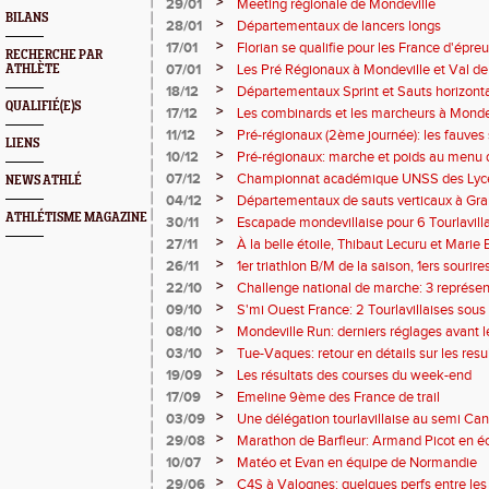
>
29/01
Meeting régionale de Mondeville
BILANS
>
28/01
Départementaux de lancers longs
>
17/01
Florian se qualifie pour les France d'épr
RECHERCHE PAR
>
07/01
Les Pré Régionaux à Mondeville et Val de
ATHLÈTE
>
18/12
Départementaux Sprint et Sauts horizontau
QUALIFIÉ(E)S
Tourlavillais
>
17/12
Les combinards et les marcheurs à Monde
>
11/12
Pré-régionaux (2ème journée): les fauves 
LIENS
>
10/12
Pré-régionaux: marche et poids au menu d
>
07/12
Championnat académique UNSS des Lyc
NEWS ATHLÉ
>
04/12
Départementaux de sauts verticaux à Gra
ATHLÉTISME MAGAZINE
>
30/11
Escapade mondevillaise pour 6 Tourlavillai
>
27/11
À la belle étoile, Thibaut Lecuru et Marie
lumière...
>
26/11
1er triathlon B/M de la saison, 1ers sourire
saison !
>
22/10
Challenge national de marche: 3 représent
>
09/10
S'mi Ouest France: 2 Tourlavillaises sous
>
08/10
Mondeville Run: derniers réglages avant le
>
03/10
Tue-Vaques: retour en détails sur les resu
>
19/09
Les résultats des courses du week-end
>
17/09
Emeline 9ème des France de trail
>
03/09
Une délégation tourlavillaise au semi Ca
>
29/08
Marathon de Barfleur: Armand Picot en écl
>
10/07
Matéo et Evan en équipe de Normandie
>
29/06
C4S à Valognes: quelques perfs entre les 