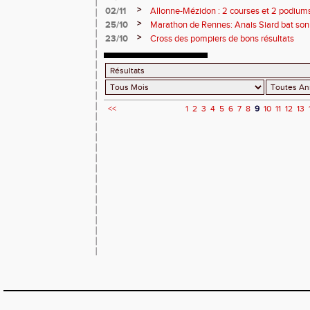
>
02/11
Allonne-Mézidon : 2 courses et 2 podiums 
>
25/10
Marathon de Rennes: Anais Siard bat son
également !
>
23/10
Cross des pompiers de bons résultats
<<
1
2
3
4
5
6
7
8
9
10
11
12
13