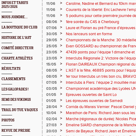
>
INFOS ET TARIFS
11/06
Caroline, Nadine et Bernard au 10km mar
2025/2026
>
11/06
Courants de la liberté: Eric Lachevre l'em
>
11/06
5 podiums pour cette première journée d
NOUS JOINDRE...
>
08/06
1ère soirée du C4S à Cherbourg
>
LA BOUTIQUE DU CLUB
07/06
Laure et Florian au pré France d'épreuve
>
30/05
Nos lanceurs sont en forme
HISTOIRE DE L'AST
>
29/05
Championnats de la Manche: 30 médailles 
>
25/05
Evan GOSSARD au championnat de Fra
COMITÉ DIRECTEUR
>
23/05
47439 points pour l'équipe 1 dimanche et
>
23/05
Interclubs Régionale 2: Victoire de l'équip
CHARTE ATHLÈTES
>
15/05
Florian DAIREAUX Champion régional du
RÉSULTATS
nouveau record de 6318 points
>
08/05
L'AST à la fête, 46885 points pour l'équip
>
08/05
1er tour Interclubs un très bon cru, BRAVO 
CLASSEMENTS
>
07/05
Interclubs à Flers: l'équipe 2 mouillée mai
>
03/05
Championnat académique des Lycées U
LES GALOPADES !
>
01/05
Epreuves ouvertes de Saint Lo
SEMI DES VIKINGS
>
01/05
Les épreuves ouvertes de Samedi
>
28/04
Corrida du Marais Vernier: Pascal Daniel y 
TRAIL DU TUE VAQUES
>
10/04
Marathon de Paris: Richard Jean sous le
>
02/04
Marche (régionaux de durée): Nicolas Pic
PHOTOS
>
27/03
Emeline SIARD championne de la Manch
>
REVUE DE PRESSE
20/03
Semi de Bayeux: Richard Jean et Émeline S