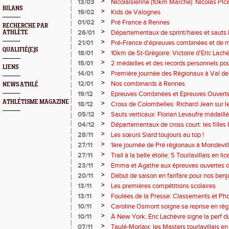
>
13/03
Nicolaisienne (10km Marche): Nicolas Pic
BILANS
>
19/02
Kids de Valognes
>
01/02
Pré France à Rennes
RECHERCHE PAR
>
26/01
Départementaux de sprint/haies et sauts 
ATHLÈTE
>
21/01
Pré-France d'épreuves combinées et de m
QUALIFIÉ(E)S
Laure Lepresle sur le podium !
>
18/01
10km de St-Grégoire: Victoire d'Eric Lach
>
15/01
2 médailles et des records personnels po
LIENS
régionaux
>
14/01
Première journée des Régionaux à Val de
>
12/01
Nos combinards à Rennes
NEWS ATHLÉ
>
19/12
Epreuves Combinées et Epreuves Ouvertes
et des records !
ATHLÉTISME MAGAZINE
>
18/12
Cross de Colombelles: Richard Jean sur l
>
05/12
Sauts verticaux: Florian Levaufre médail
à la perche
>
04/12
Départementaux de cross court: les filles
Lejeune 6ème
>
28/11
Les sœurs Siard toujours au top !
>
27/11
1ère journée de Pré régionaux à Mondevil
>
27/11
Trail à la belle étoile: 5 Tourlavillais en lice
>
23/11
Emma et Agathe aux épreuves ouvertes d
>
20/11
Début de saison en fanfare pour nos be
>
13/11
Les premières compétitions scolaires
>
13/11
Foulées de la Presse: Classements et Pho
millésime pour l'AST
>
10/11
Caroline Osmont soigne sa reprise en rég
>
10/11
À New York, Éric Lachèvre signe la perf 
>
07/11
Taulé-Morlaix: les Masters tourlavillais e