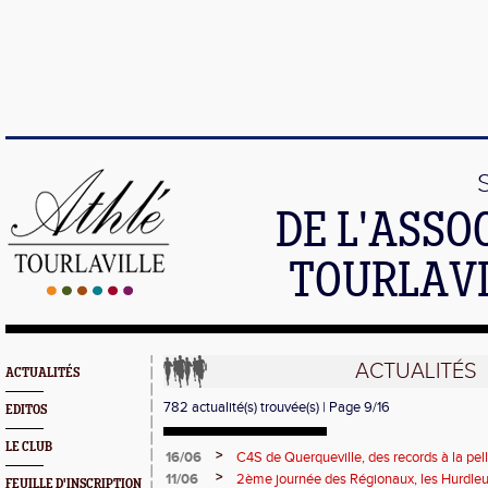
DE L'ASSO
TOURLAVI
ACTUALITÉS
ACTUALITÉS
782 actualité(s) trouvée(s) | Page 9/16
EDITOS
LE CLUB
>
16/06
C4S de Querqueville, des records à la pel
>
11/06
2ème journée des Régionaux, les Hurdleu
FEUILLE D'INSCRIPTION